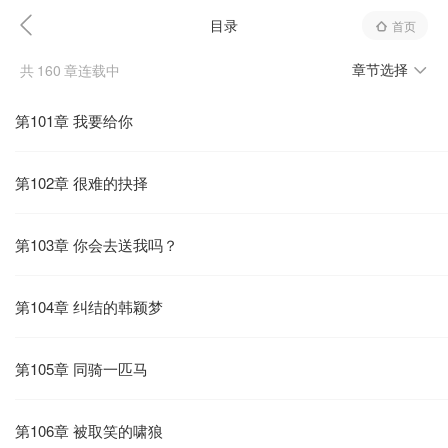
目录
首页
章节选择
共
160
章连载中
第101章 我要给你
第102章 很难的抉择
第103章 你会去送我吗？
第104章 纠结的韩颖梦
第105章 同骑一匹马
第106章 被取笑的啸狼