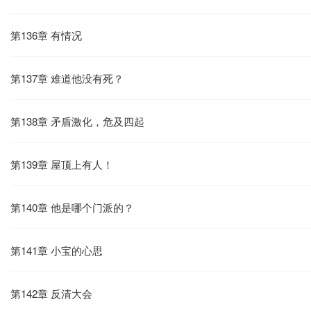
第136章 有情况
第137章 难道他没有死？
第138章 矛盾激化，危及四起
第139章 屋顶上有人！
第140章 他是哪个门派的？
第141章 小宝的心思
第142章 反清大会