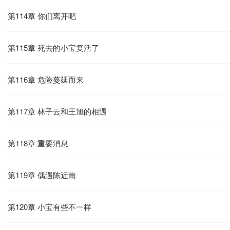
第114章 你们离开吧
第115章 死去的小宝复活了
第116章 危险蔓延而来
第117章 林子云和王旭的相遇
第118章 重要消息
第119章 偶遇陈近南
第120章 小宝有些不一样