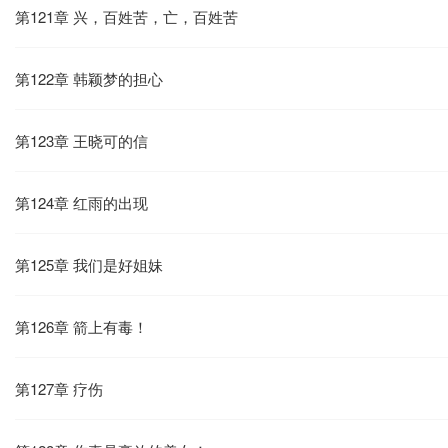
第121章 兴，百姓苦，亡，百姓苦
第122章 韩颖梦的担心
第123章 王晓可的信
第124章 红雨的出现
第125章 我们是好姐妹
第126章 箭上有毒！
第127章 疗伤