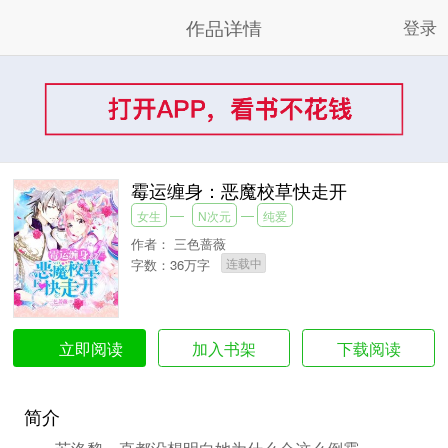
作品详情
登录
霉运缠身：恶魔校草快走开
女生
N次元
纯爱
作者：
三色蔷薇
连载中
字数：36万字
加入书架
下载阅读
立即阅读
简介
苏洛黎一直都没想明白她为什么会这么倒霉。