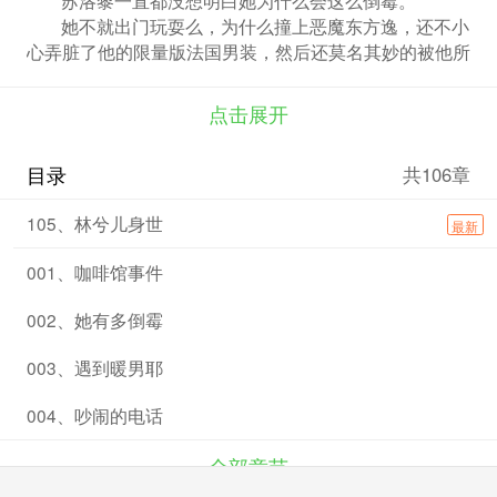
她不就出门玩耍么，为什么撞上恶魔东方逸，还不小
心弄脏了他的限量版法国男装，然后还莫名其妙的被他所
谓的女朋友扇了一巴掌！
这些也就算了，为什么他一直死抓着自己不放，甚至
点击展开
还要抢走自己的手机？
也是因为这件事情，苏洛黎相继结识凯撒帝学院的了
目录
共106章
四大校草。
脾气暴躁，独立自强的东方逸，高贵温暖，优雅风趣
105、林兮儿身世
最新
的慕容清澈。
高冷毒舌的西门黎夜。腹黑花心，无限魅力的端木净
001、咖啡馆事件
尘。
自从结识他们，苏洛黎便成为了大家的眼中钉肉中
002、她有多倒霉
刺。
但是有事情发生时，他们总会及时出面保护她。
003、遇到暖男耶
面对这些美男，苏洛黎应该何去何从？
---推荐蔷薇签约完结作品【血族王子求爱记】---
004、吵闹的电话
全部章节