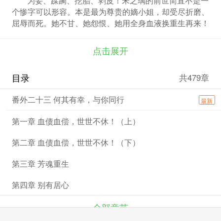
个惨字可以形容。本是最为尊贵的嫡小姐，却受尽折磨、
屈辱而死。她不甘、她怨恨、她用全身血液换重生再来！
带一身彻骨恨意，携一世滔天怨气，她誓要让前世辱她害
她之人血债血偿！ 而他清冷孤傲、俊美无俦，一双翻云
点击展开
覆雨手只为筹谋天下。可当他那双雾气弥漫的眼里落入了
她的身影，从此袖手江山只为她。 但是，谁能告诉她眼
目录
共479章
前这个妖孽是怎么回事，说好的清冷俊雅呢？
番外二十三 何其有幸，与你同行
最新
第一章 血债血偿，世世不休！（上）
第二章 血债血偿，世世不休！（下）
第三章 芳魂重生
第四章 别有居心
全部章节