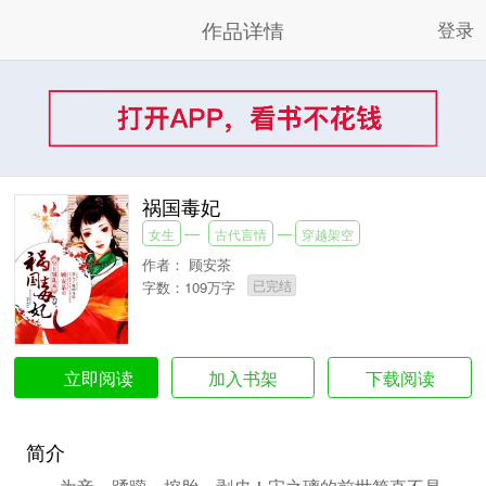
作品详情
登录
祸国毒妃
女生
古代言情
穿越架空
作者：
顾安茶
已完结
字数：109万字
加入书架
下载阅读
立即阅读
简介
为妾、蹂躏、挖胎、剥皮！宋之璃的前世简直不是一