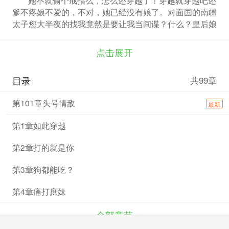
爹不疼娘不爱的，不对，她已经没有娘了。对面国的南疆
太子您大半夜的找我竟然是要让我当间谍？什么？皇后娘
娘您是要小女子给您当九千岁府里的眼线吗？我靠，她要
不要这么倒霉一穿越就给她弄这么个破身份。不怕不怕，
点击展开
她一个二十一世纪的特工还斗不过这几个绿茶婊吗！还好
有个美男夫君可以让我高兴点，但是是哪个贱人把我是细
目录
共99章
作的事告诉了他！夫君，你听我解释呐~~
第101章头号情敌
最新
第1章如此穿越
第2章打的就是你
第3章狗都能吃？
第4章痛打庶妹
全部章节