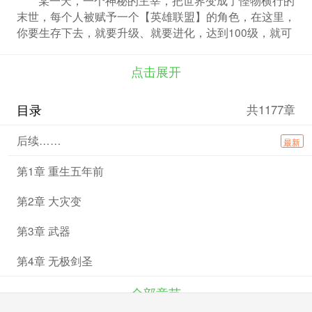
末世，每个人被赋予一个【英雄联盟】的角色，在这里，
你要生存下去，就要升级、就要进化，达到100级，就可
以获得宇宙公民的资格，否则的话，就要死亡。 叶湛在
97级的时候不幸死亡，却重生回五年前大灾变爆发之
点击展开
时。这一世，他要弥补一切遗憾，让自己所有的亲人，都
获得宇宙公民资格。
目录
共1177章
后续……
最新
第1章 重生五年前
第2章 大灾变
第3章 武器
第4章 无极剑圣
全部章节