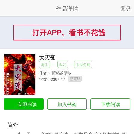
作品详情
登录
大灾变
男生
科幻
末世危机
作者：
愤怒的萨尔
已完结
字数：329万字
加入书架
下载阅读
立即阅读
简介
某一天，一个神秘的主宰，把世界变成了怪物横行的