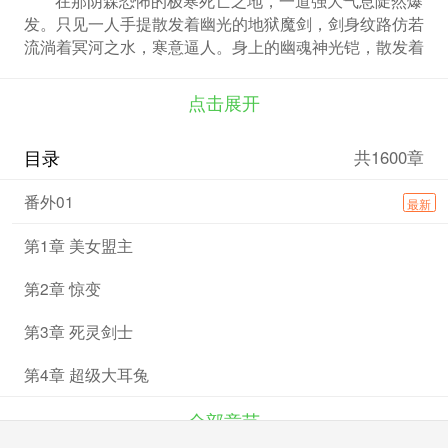
发。只见一人手提散发着幽光的地狱魔剑，剑身纹路仿若
流淌着冥河之水，寒意逼人。身上的幽魂神光铠，散发着
神秘微光，仿佛能吞噬一切暗影。头戴噬魂紫金盔，威风
凛凛，所到之处灵魂皆颤。脚踏浮云踏浪靴，行动间仿若
点击展开
踏破虚空。他左搂冷艳的死亡女神，右抱圣洁的美丽天
使，周身散发着令人胆寒的霸气。此人，便是横空出世的
目录
共1600章
一代修罗王。那些实力尚浅的菜鸟们，在他的赫赫威势之
下，唯有恐惧地颤抖，见证这传奇王者的降临。
番外01
最新
第1章 美女盟主
第2章 惊变
第3章 死灵剑士
第4章 超级大耳兔
全部章节