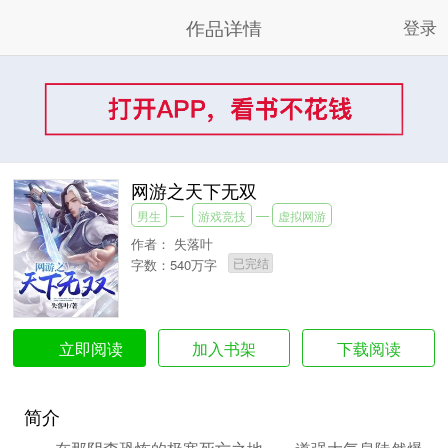
作品详情
登录
网游之天下无双
男生
游戏竞技
虚拟网游
作者：
失落叶
已完结
字数：540万字
加入书架
下载阅读
立即阅读
简介
在那阴森恐怖的极寒死亡之地，一道强大气息陡然爆