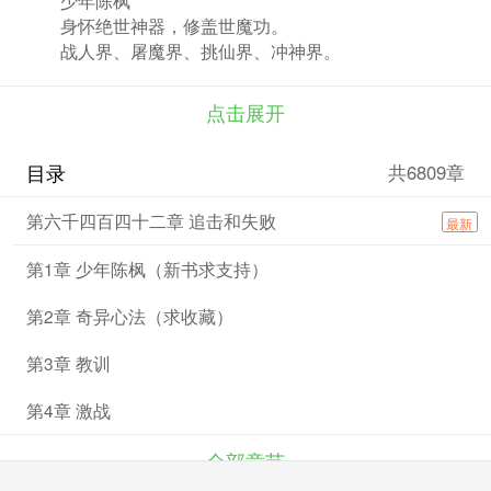
身怀绝世神器，修盖世魔功。
战人界、屠魔界、挑仙界、冲神界。
打遍诸世界，杀出冲天血路，成就无上至尊。
点击展开
目录
共6809章
第六千四百四十二章 追击和失败
最新
第1章 少年陈枫（新书求支持）
第2章 奇异心法（求收藏）
第3章 教训
第4章 激战
全部章节