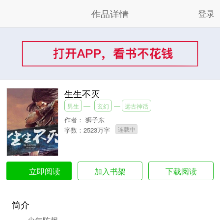
作品详情
登录
生生不灭
男生
玄幻
远古神话
作者：
狮子东
连载中
字数：2523万字
加入书架
下载阅读
立即阅读
简介
少年陈枫