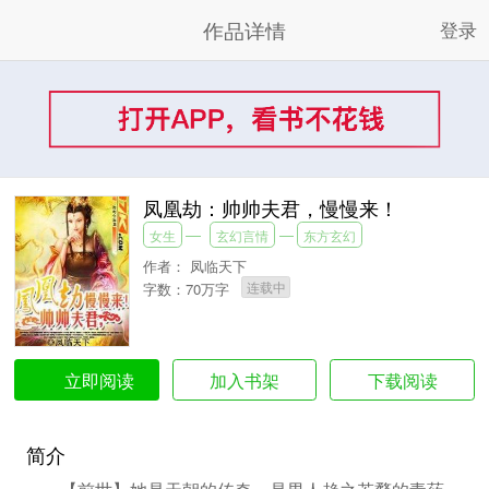
作品详情
登录
凤凰劫：帅帅夫君，慢慢来！
女生
玄幻言情
东方玄幻
作者：
凤临天下
连载中
字数：70万字
加入书架
下载阅读
立即阅读
简介
【前世】她是天朝的传奇，是男人趋之若鹜的毒药，