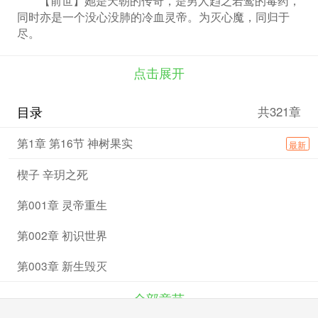
同时亦是一个没心没肺的冷血灵帝。为灭心魔，同归于
尽。
【今生】灵魂重生，如女神般的冰美人邂逅大神般的
温柔男，柔情绽放，遨游天下。
点击展开
影？帝王？仙？神？魔？在他/她眼里亦不过浮
云……
目录
共321章
【PS】这是一段腹黑正太的养成史，也是一篇小萝
莉颠倒众生的悲摧记。
第1章 第16节 神树果实
最新
一个崩坏的世界，加上一群群崩坏的异世者，火影世
界的颠覆颠覆再颠覆。重生？穿越？BG？BL？应有尽
楔子 辛玥之死
有，走过路过千万别错过临的《凤凰劫之帅帅夫君慢慢
来！》
第001章 灵帝重生
第002章 初识世界
第003章 新生毁灭
全部章节