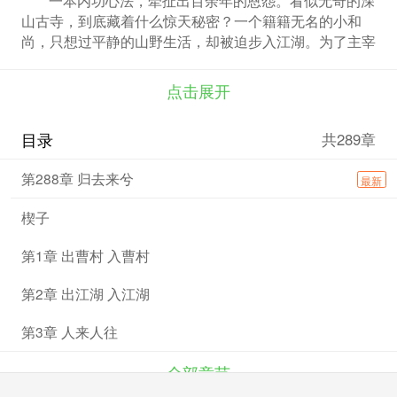
山古寺，到底藏着什么惊天秘密？一个籍籍无名的小和
尚，只想过平静的山野生活，却被迫步入江湖。为了主宰
自己的命运，唯有变强！可是实力越强，牵绊越多。人在
江湖，无人能够真正逍遥，走卒、掌门、大侠、世外高
点击展开
人，都只是一颗颗棋子。谁在背后操纵一切？是宿命，还
是人为？他一步步走向武林巅峰，能够摆脱吗？
目录
共289章
第288章 归去来兮
最新
楔子
第1章 出曹村 入曹村
第2章 出江湖 入江湖
第3章 人来人往
全部章节