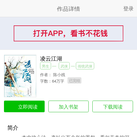
作品详情
登录
凌云江湖
男生
武侠
传统武侠
作者：
陈小残
已完结
字数：64万字
加入书架
下载阅读
立即阅读
简介
一本内功心法，牵扯出百余年的恩怨。看似无奇的深