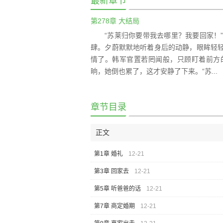
最新章节
第278章 大结局
“苏莱归你要带我去哪里？我要回家！
肆。夕蔚默默地听着身后的动静，眼眸轻
情了。韩军官置若罔闻般，只顾盯着前方
晌，她倒也累了，这才安静了下来。“苏...
章节目录
正文
第1章 婚礼
12-21
第3章 回家去
12-21
第5章 听爸爸的话
12-21
第7章 商定婚期
12-21