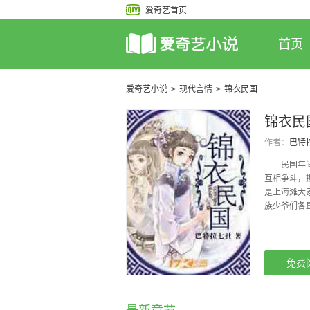
爱奇艺首页
首页
爱奇艺小说
>
现代言情
>
锦衣民国
锦衣民
作者：
巴特
民国年间，
互相争斗，
是上海滩大
族少爷们各
免费