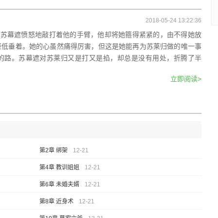
2018-05-24 13:22:36
”苏幕遮愤怒地敲打着他的手臂，他却将她箍得紧紧的，由不得她放
轻低垂着。她的心虽然痛得厉害，但这是她能再为苏莱归做的唯一事
的路。苏幕遮对苏莱归又是打又是掐，却总是没有用处，折腾了半
立即阅读>
第2章 绑架
12-21
第4章 教训姐姐
12-21
第6章 未婚夫婿
12-21
第8章 近身术
12-21