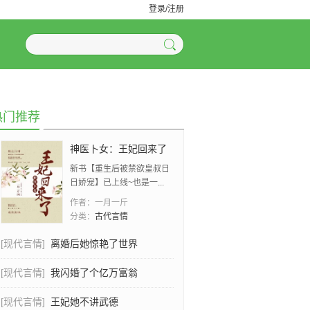
登录/注册
热门推荐
神医卜女：王妃回来了
新书【重生后被禁欲皇叔日
日娇宠】已上线~也是一...
作者：
一月一斤
分类：
古代言情
[现代言情]
离婚后她惊艳了世界
[现代言情]
我闪婚了个亿万富翁
[现代言情]
王妃她不讲武德