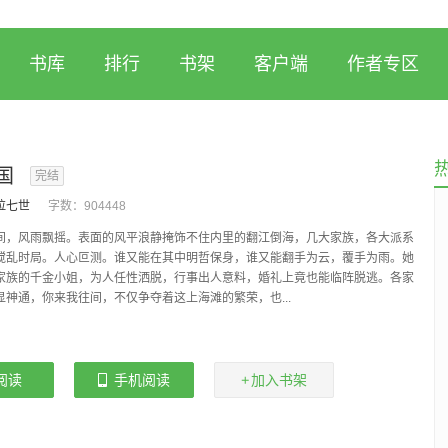
书库
排行
书架
客户端
作者专区
国
完结
拉七世
字数：
904448
风雨飘摇。表面的风平浪静掩饰不住内里的翻江倒海，几大家族，各大派系
搅乱时局。人心叵测。谁又能在其中明哲保身，谁又能翻手为云，覆手为雨。她
家族的千金小姐，为人任性洒脱，行事出人意料，婚礼上竟也能临阵脱逃。各家
显神通，你来我往间，不仅争夺着这上海滩的繁荣，也...
阅读
手机阅读
加入书架