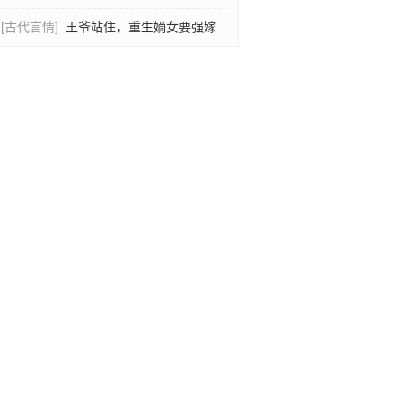
[古代言情]
王爷站住，重生嫡女要强嫁