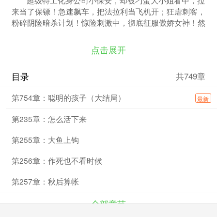
来当了保镖！急速飙车，把法拉利当飞机开；狂虐刺客，
粉碎阴险暗杀计划！惊险刺激中，彻底征服傲娇女神！然
而，公司集团暗中布局，SS计划也被激活，一场惊醒动
魄的暗战即将上演！作为曾经的王牌特工，邵乐决定以杀
点击展开
止杀！
目录
共749章
第754章：聪明的孩子（大结局）
最新
第235章：怎么活下来
第255章：大鱼上钩
第256章：作死也不看时候
第257章：秋后算帐
全部章节