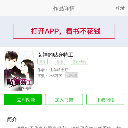
作品详情
登录
女神的贴身特工
男生
都市
恩怨情仇
作者：
山羊啃土豆
已完结
字数：265万字
加入书架
下载阅读
立即阅读
简介
超级特工化身公司小保安，却被刁蛮大小姐看中，拉