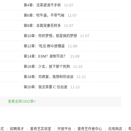
第4章：沈茶虐渣不手软
11-07
第6章：吹牛逼，不带气喘
11-07
第8章：总裁宠妻花样多
11-07
第10章：你的梦想，就是我的梦想
11-07
第12章：‘吃瓜’群众很懵逼
11-08
第14章：EXM？录制节目？
11-09
第16章：少女，放下那个热狗
11-10
第18章：司君宴，我想和你谈谈
11-11
第20章：我沈茶要 C 位出道
11-12
查看全部1932章>
方式
招聘英才
爱奇艺实验室
开放平台
爱奇艺作者中心
应用商店