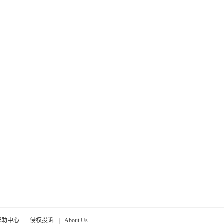
帮助中心
侵权投诉
About Us