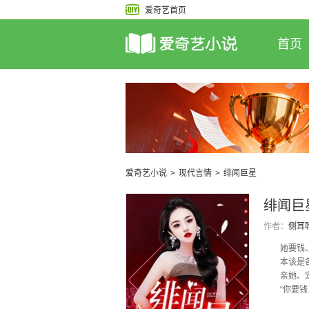
爱奇艺首页
首页
爱奇艺小说
>
现代言情
>
绯闻巨星
绯闻巨
作者：
侧耳
她要钱、
本该是各
亲她、宠她
“你要钱
你要名，