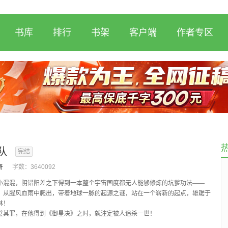
书库
排行
书架
客户端
作者专区
队
完结
哥
字数：
3640092
小混混，阴错阳差之下得到一本整个宇宙国度都无人能够修炼的坑爹功法——
！从腥风血雨中爬出，带着地球一脉的起源之谜，站在一个崭新的起点，雄踞于
林！
璧其罪，在他得到《御星决》之时，就注定被人追杀一世！
候就说过，总有一天我会回来的！”——...