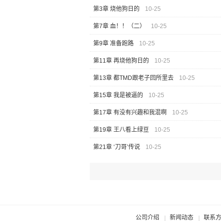
第3章 烧他狗日的
10-25
第7章 血！！（二）
10-25
第9章 准备跑路
10-25
第11章 再烧他狗日的
10-25
第13章 都TMD跟老子回所里去
10-25
第15章 我是被逼的
10-25
第17章 有没有兴趣和我混啊
10-25
第19章 王八看上绿豆
10-25
第21章 ‘刀哥’传说
10-25
公司介绍
新闻动态
联系