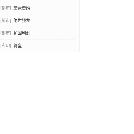
[都市]
最豪赘婿
[都市]
绝世强龙
[都市]
护国利剑
[玄幻]
符皇