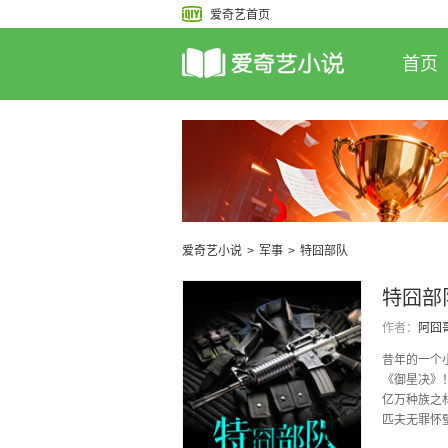
爱奇艺首页
首页
爱奇艺小说
>
军事
>
特囧部队
特囧部
作者：
阿囧
昔年的一个
《御星决》
亿万种族之
匹夫无罪怀
“我离开的时