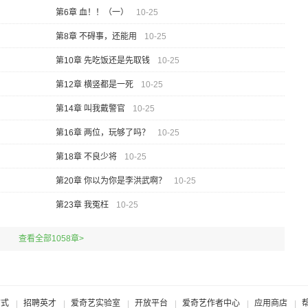
第6章 血！！（一）
10-25
第8章 不碍事，还能用
10-25
第10章 先吃饭还是先取钱
10-25
第12章 横竖都是一死
10-25
第14章 叫我戴警官
10-25
第16章 两位，玩够了吗？
10-25
第18章 不良少将
10-25
第20章 你以为你是李洪武啊？
10-25
第23章 我冤枉
10-25
查看全部1058章>
方式
招聘英才
爱奇艺实验室
开放平台
爱奇艺作者中心
应用商店