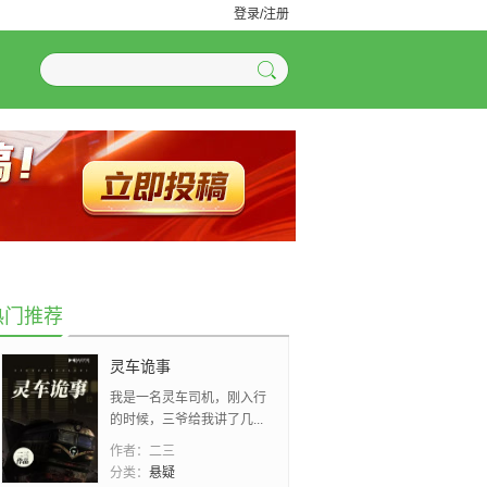
登录/注册
热门推荐
灵车诡事
我是一名灵车司机，刚入行
的时候，三爷给我讲了几...
作者：
二三
分类：
悬疑