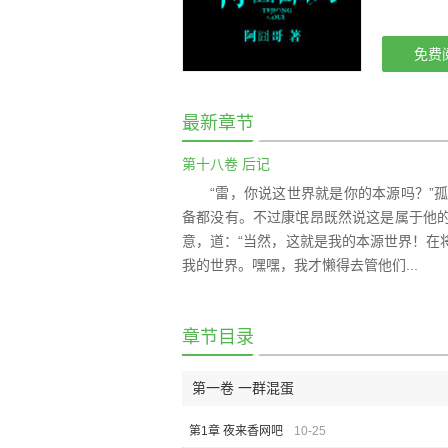
免费
最新章节
第十八卷 后记
“雷，你说这世界就是你的本源吗？”
备都没有。不过康氓昂既然说这是属于他
意，道：“当然，这就是我的本源世界！在
我的世界。嘿嘿，我才懒得去管他们...
章节目录
第一卷 一群混蛋
第1章 夜来香网吧
10-25