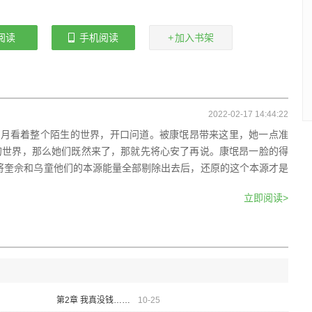
阅读
手机阅读
加入书架
2022-02-17 14:44:22
孤月看着整个陌生的世界，开口问道。被康氓昂带来这里，她一点准
的世界，那么她们既然来了，那就先将心安了再说。康氓昂一脸的得
将奎佘和乌童他们的本源能量全部剔除出去后，还原的这个本源才是
立即阅读>
第2章 我真没钱……
10-25