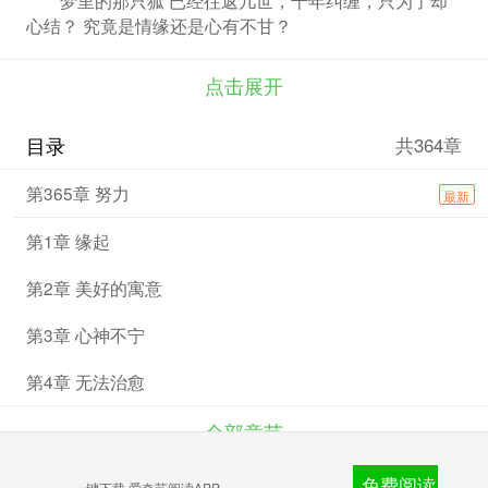
心结？ 究竟是情缘还是心有不甘？
点击展开
目录
共364章
第365章 努力
最新
第1章 缘起
第2章 美好的寓意
第3章 心神不宁
第4章 无法治愈
全部章节
免费阅读
爱奇艺文学
一键下载 爱奇艺阅读APP