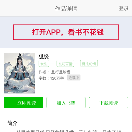
作品详情
登录
狐缘
女生
玄幻言情
魔法幻情
作者：
且行且珍惜
连载中
字数：120万字
加入书架
下载阅读
立即阅读
简介
梦里的那只狐 已经往返几世，千年纠缠，只为了却