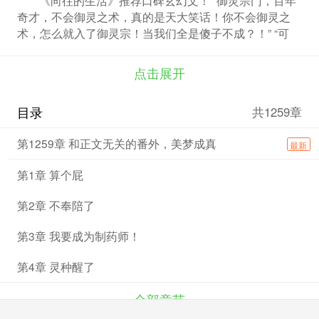
奇才，不会御灵之术，真的是天大笑话！你不会御灵之
术，怎么就入了御灵宗！当我们全是傻子不成？！” “可
能……是因为我长的美吧。” 对于叶归岚来说，所谓御
灵，有时候御的可不是外面那些 每人生有灵种，灵种独
点击展开
特之人万里挑一 而灵种内封存魔兽之人，更是凤毛麟
角！ 这些被封印之兽，威猛、强悍、凶狠、残忍…… “你
目录
共1259章
咋才来啊？” “我们在这旮沓等你老久了，知道不？”
第1259章 和正文无关的番外，美梦成真
最新
第1章 算个屁
第2章 不奉陪了
第3章 我要成为制药师！
第4章 灵种醒了
全部章节