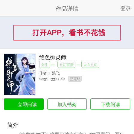
作品详情
登录
绝色御灵师
女生
玄幻言情
东方玄幻
作者：
浪飞
已完结
字数：337万字
加入书架
下载阅读
立即阅读
简介
《向往的生活》推荐口碑玄幻文！ “御灵宗门，百年