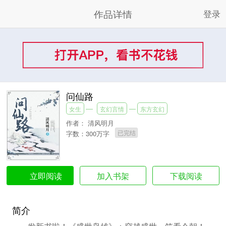
作品详情
登录
问仙路
女生
玄幻言情
东方玄幻
作者：
清风明月
已完结
字数：300万字
加入书架
下载阅读
立即阅读
简介
发新书啦！《盛世枭雄》：穿越盛世，笑看今朝！