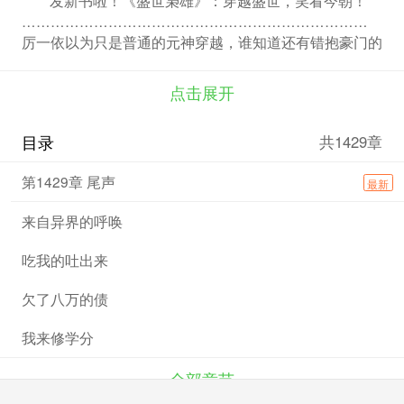
………………………………………………………………
厉一依以为只是普通的元神穿越，谁知道还有错抱豪门的
戏份。 伪闺蜜、伪学霸、伪莲花还争相凑过来求打脸。
那个谁，我只是替婚救场的，好好修个仙不成吗？ 楚
点击展开
宁：宝宝，双修也是修。 本文又名《被摄取了元神之
后》、《我被抱错了》、《原来我救过大佬》。
目录
共1429章
第1429章 尾声
最新
来自异界的呼唤
吃我的吐出来
欠了八万的债
我来修学分
全部章节