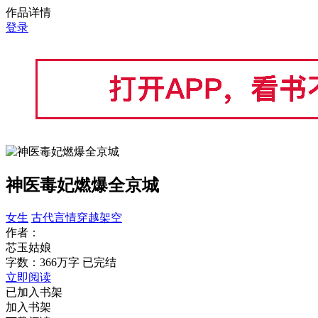
作品详情
登录
神医毒妃燃爆全京城
女生
古代言情
穿越架空
作者：
芯玉姑娘
字数：366万字
已完结
立即阅读
已加入书架
加入书架