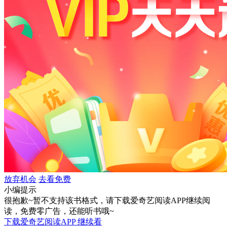
放弃机会
去看免费
小编提示
很抱歉~暂不支持该书格式，请下载爱奇艺阅读APP继续阅
读，免费零广告，还能听书哦~
下载爱奇艺阅读APP 继续看