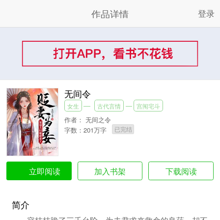
作品详情
登录
无间令
女生
古代言情
宫闱宅斗
作者：
无间之令
已完结
字数：201万字
加入书架
下载阅读
立即阅读
简介
容枝枝跪了三千台阶，为夫君求来救命的良药，却不