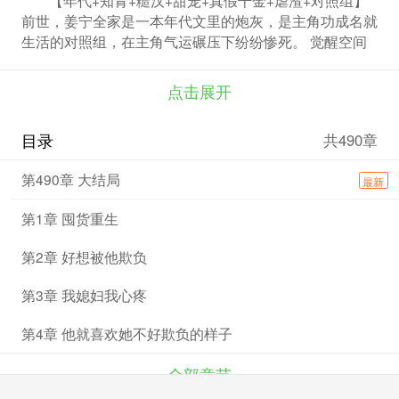
前世，姜宁全家是一本年代文里的炮灰，是主角功成名就
生活的对照组，在主角气运碾压下纷纷惨死。 觉醒空间
后，她疯狂囤货，回到七零新婚夜。 林琛知道，媳妇不
想嫁给他这个泥腿子，自觉睡在地板上。半夜却被一具火
点击展开
热的娇躯搂着脖子撩......这谁受得了...... 媳妇主动撩拨
他，必须往死里宠！ 夫妻蜜里调油，联手发家致富，顺
目录
共490章
便生下三个崽崽。 什么？ 养妹才是父亲的真千金，还要
联手丈夫堂哥作妖？ 气运在自己手上，打脸虐渣，让他
第490章 大结局
最新
们活成对照组，下场凄惨！ 多年后，她成了豪门，什么
真假千金，她才不稀罕！
第1章 囤货重生
第2章 好想被他欺负
第3章 我媳妇我心疼
第4章 他就喜欢她不好欺负的样子
全部章节