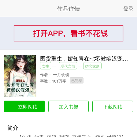
作品详情
登录
囤货重生，娇知青在七零被糙汉宠爆了
女生
现代言情
婚恋家庭
作者：
十月玫瑰
已完结
字数：101万字
加入书架
下载阅读
立即阅读
简介
【年代+知青+糙汉+甜宠+真假千金+虐渣+对照组】