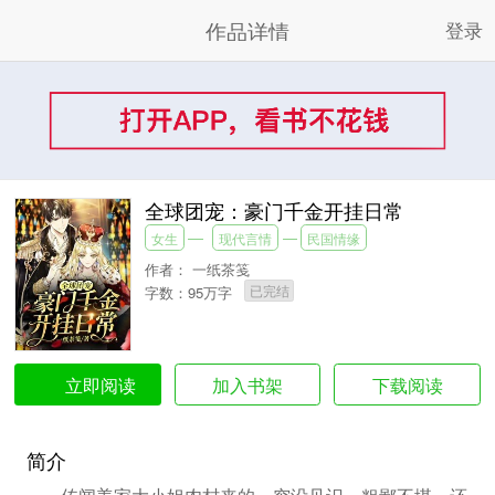
作品详情
登录
全球团宠：豪门千金开挂日常
女生
现代言情
民国情缘
作者：
一纸茶笺
已完结
字数：95万字
加入书架
下载阅读
立即阅读
简介
传闻姜家大小姐农村来的，穷没见识，粗鄙不堪，还