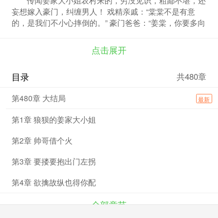
妄想嫁入豪门，纠缠男人！ 戏精亲戚：“棠棠不是有意
的，是我们不小心摔倒的。” 豪门爸爸：“姜棠，你要多向
你姐姐学习，人家可是全级第一！” 叛逆弟弟：你滚，你
不是我姐，你滚出这个家！ 当有一天，她摇身一变成了
点击展开
那个杀伐果断、各项全能的隐藏大神。 什么？姜棠的画
第一？画堂教授求着收徒？ 等等，她什么时候还会书法
目录
共480章
了？这字没有几十年练不出来！ 一不小心就跟国手下了
局平局棋，你开玩笑吧？ 直到后来，娱乐圈姜棠v转发了
第480章 大结局
最新
一条微：@国际药理研究学会，新药理理论课题。有人评
论：大神，新药理结构图发我一下。吃瓜群众：？？？
第1章 狼狈的姜家大小姐
娱乐圈炸开了锅。 演唱会上，她被当众求婚：“女神，嫁
给我吧？” 闻言，一直默不作声的京城大佬站了起来，似
第2章 帅哥借个火
笑非笑，“嫁
第3章 要搂要抱出门左拐
第4章 欲擒故纵也得你配
全部章节