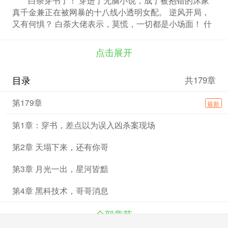
真千金兼正在被网暴的十八线小透明女配。 逆风开局，
又有何惧？ 白荼大佬表示，莫慌，一切都是小场面！ 什
么阴谋阳谋的在绝对的实力面前都是小case！ 渣男污蔑?
反手送他进监狱! 姐姐白莲?你会的我也会，看谁玩的过
点击展开
谁! 炫耀成绩?不会吧，不会吧，竟然有人不知道我是高
考状元? 军训意外遭到绑架，莫名其妙就绑定了一个系
目录
共179章
统，被迫点亮了科技点。 基因液、全息技术、智脑.... 一
样样足以改变世界的技术悄然诞生! 入侵者系统侵入，世
第179章
最新
界将被毁灭。 白荼:我男朋友的世界，我看哪个阿猫阿狗
敢毁灭!头都给你拧下来!
第1章：穿书，差点以为误入凶杀案现场
第2章 天塌下来，还有你哥
第3章 月光一出，星河皆黯
第4章 黑科技术，哥哥消息
全部章节