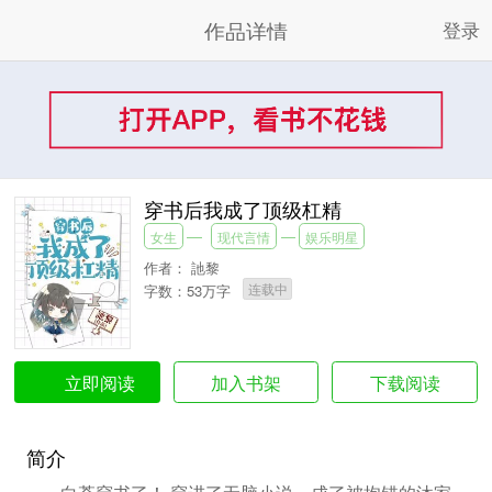
作品详情
登录
穿书后我成了顶级杠精
女生
现代言情
娱乐明星
作者：
訑黎
连载中
字数：53万字
加入书架
下载阅读
立即阅读
简介
白荼穿书了！ 穿进了无脑小说，成了被抱错的沐家