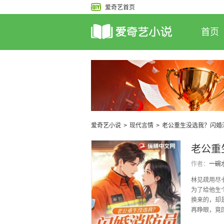
爱奇艺首页
首页
爱奇艺小说
>
现代言情
>
老公重生没选我？闪婚
老公重
作者：
一碗
林见疏用尽
为了给他生
换来的，却
再睁眼，竟
她看着昔日