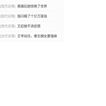
[现代言情]
离婚后她惊艳了世界
[现代言情]
我闪婚了个亿万富翁
[现代言情]
王妃她不讲武德
[古代言情]
王爷站住，重生嫡女要强嫁