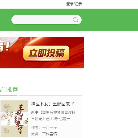
登录/注册
热门推荐
神医卜女：王妃回来了
新书【重生后被禁欲皇叔日
日娇宠】已上线~也是一...
作者：
一月一斤
分类：
古代言情