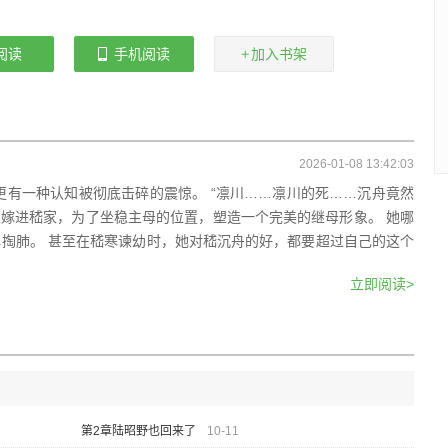
阅读
手机阅读
加入书架
2026-01-08 13:42:03
更有一种认知被彻底击碎的震惊。 “凛川……凛川的死……沉舟竟然
自从嫁进嵇家，为了坐稳主母的位置，塑造一个完美的继母形象。 她哪
掏肺。 甚至在嵇寒谏幼时，她对嵇沉舟的好，都要超过自己的这个
立即阅读>
第2章陆昭野也回来了
10-11