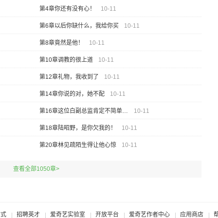
第4章你还有没有心！
10-11
第6章以后你缺什么，我给你买
10-11
第8章竟然是他！
10-11
第10章调教的很上道
10-11
第12章礼物，我收到了
10-11
第14章你说的对，她不配
10-11
第16章这位白副总监肯定不简单吧？
10-11
第18章陆昭野，是你欠我的！
10-11
第20章林见疏陌生得让他心惊
10-11
查看全部1050章>
方式
招聘英才
爱奇艺实验室
开放平台
爱奇艺作者中心
应用商店