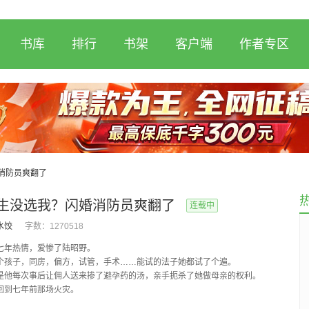
书库
排行
书架
客户端
作者专区
消防员爽翻了
生没选我？闪婚消防员爽翻了
连载中
水饺
字数：
1270518
七年热情，爱惨了陆昭野。
个孩子，同房，偏方，试管，手术……能试的法子她都试了个遍。
是他每次事后让佣人送来掺了避孕药的汤，亲手扼杀了她做母亲的权利。
回到七年前那场火灾。
丈夫抱起他的白月光，头也不回地冲出火海，留...