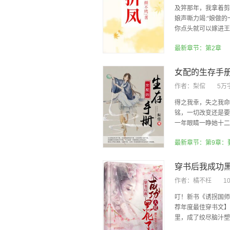
及笄那年，我拿着剪
娘声嘶力竭:“娘做
你点头就可以嫁进王府
最新章节：第2章
女配的生存手
作者：
梨倌
5万
得之我幸，失之我命
铭，一切改变还是要
一年眼睛一睁她十二岁
最新章节：第9章：
穿书后我成功
作者：
橘不枉
1
叮！新书《诱拐国师
荐年度最佳穿书文】
里，成了绞尽脑汁塑造