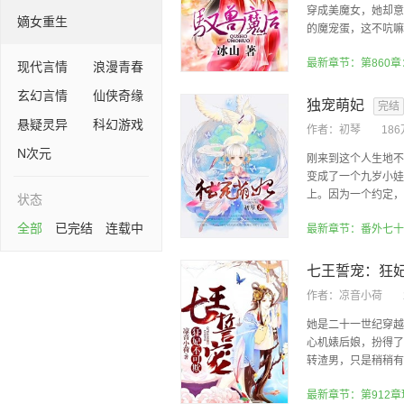
穿成美魔女，她却意
嫡女重生
的魔宠蛋，这不吭嘛！
最新章节：第860
现代言情
浪漫青春
玄幻言情
仙侠奇缘
独宠萌妃
完结
悬疑灵异
科幻游戏
作者：
初琴
18
N次元
刚来到这个人生地不
变成了一个九岁小娃
上。因为一个约定，她
状态
全部
已完结
连载中
最新章节：番外七十
七王誓宠：狂
作者：
凉音小荷
她是二十一世纪穿越
心机婊后娘，扮得了
转渣男，只是稍稍有点