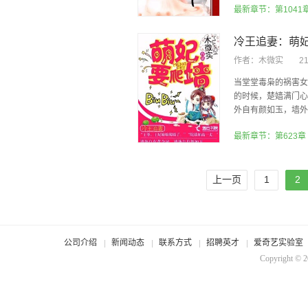
最新章节：第1041
冷王追妻：萌
作者：
木微实
2
当堂堂毒枭的祸害女
的时候，楚嫱满门心
外自有颜如玉，墙外自
最新章节：第623章
上一页
1
2
公司介绍
新闻动态
联系方式
招聘英才
爱奇艺实验室
Copyright © 