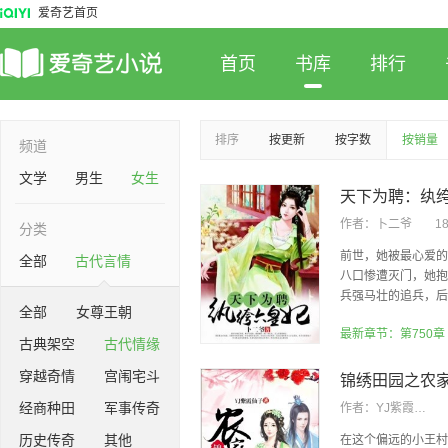
爱奇艺首页
首页
书库
排行
排序
按更新
按字数
按销量
频道
文学
男生
女生
天下为聘：纨
作者：
卜二爷
1
分类
前世，她被最心爱的
全部
古代言情
八口惨遭灭门，她抱
兵强马壮的追兵，后是
全部
女尊王朝
最新章节：第750章
古典架空
古代情缘
穿越奇情
宫闱宅斗
锦绣田园之农
经商种田
军事传奇
作者：
YJ紫霞仙子
历史传奇
其他
在这个偏远的小王村