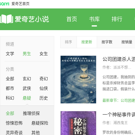
爱奇艺首页
首页
书库
排行
排序
按更新
按字数
按销量
频道
文学
男生
女生
作者：
派派不想上学
分类
公司团建，我抽到的
全部
玄幻
奇幻
标是杀掉财务总监李
都市
武侠
仙侠
揣进口袋，假装什么都
科幻
悬疑
历史
全部
推理侦探
惊悚恐怖
悬疑探险
作者：
湘西鬼王
灵异奇谈
其他
罗欢的身份明确后，