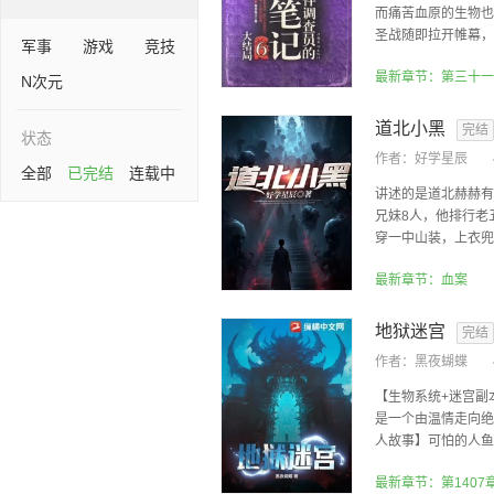
而痛苦血原的生物也
圣战随即拉开帷幕，疑
军事
游戏
竞技
N次元
道北小黑
完结
状态
作者：
好学星辰
全部
已完结
连载中
讲述的是道北赫赫有
兄妹8人，他排行老
穿一中山装，上衣兜里
最新章节：血案
地狱迷宫
完结
作者：
黑夜蝴蝶
【生物系统+迷宫副
是一个由温情走向绝
人故事】可怕的人鱼湾
最新章节：第1407