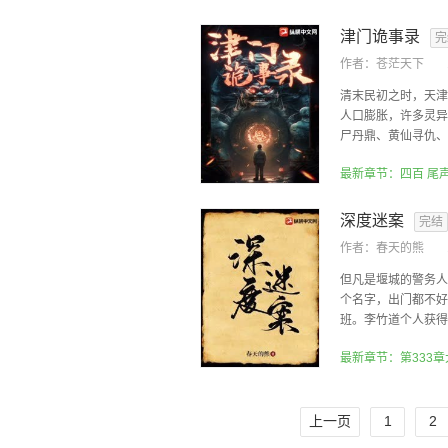
津门诡事录
完
作者：
苍茫天下
清末民初之时，天津
人口膨胀，许多灵异
尸丹鼎、黄仙寻仇、水
最新章节：四百 尾
深度迷案
完结
作者：
春天的熊
但凡是堰城的警务人
个名字，出门都不好
班。李竹道个人获得的
最新章节：第333
上一页
1
2