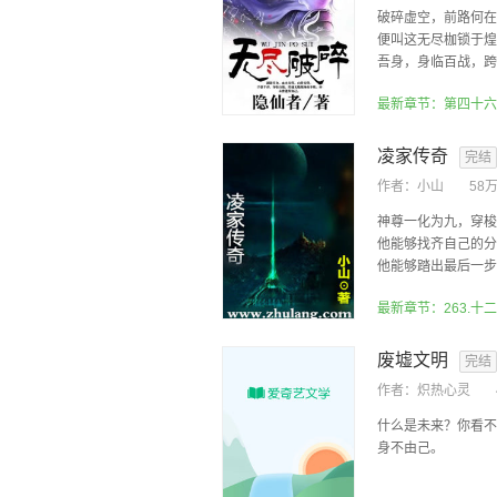
破碎虚空，前路何在
便叫这无尽枷锁于煌
吾身，身临百战，跨越
最新章节：第四十六
凌家传奇
完结
作者：
小山
58
神尊一化为九，穿梭
他能够找齐自己的分
他能够踏出最后一步，
最新章节：263.十
废墟文明
完结
作者：
炽热心灵
什么是未来？你看不
身不由己。