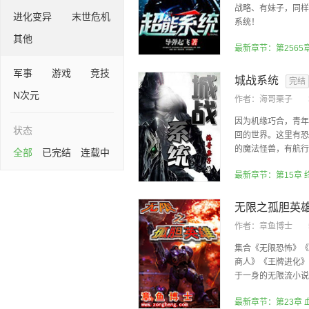
战略、有妹子，同样
进化变异
末世危机
系统！
其他
最新章节：第2565
军事
游戏
竞技
城战系统
完结
N次元
作者：
海哥栗子
因为机缘巧合，青年
状态
回的世界。这里有恐
的魔法怪兽，有航行太
全部
已完结
连载中
最新章节：第15章 
无限之孤胆英
作者：
章鱼博士
集合《无限恐怖》《
商人》《王牌进化》
于一身的无限流小说
最新章节：第23章 