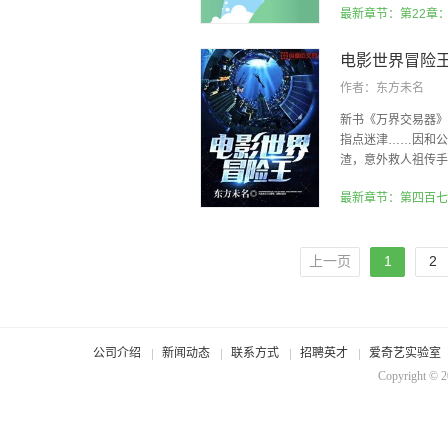
最新章节：第22章
电影世界冒险
作者：
东方未名
新书《万界交易器》
指点迷津……因和公
渣，意外救人祖传手镯
最新章节：第四百七
上一页
1
2
公司介绍
新闻动态
联系方式
招聘英才
爱奇艺实验室
Copyright © 