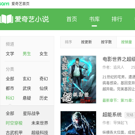
爱奇艺首页
首页
书库
排行
排序
按更新
按字数
按销量
频道
文学
男生
女生
电影世界之超
作者：
追风人
2
分类
21世纪的宅男，遭
全部
玄幻
奇幻
病毒感染，基因变异
都市
武侠
仙侠
越异能。完美基因让他
科幻
悬疑
历史
最新章节：第75章
全部
星际战争
超能系统
完结
时空穿梭
未来世界
作者：
导弹起飞
古武机甲
超级科技
纵横各大位面，成就