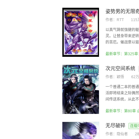
姿势男的无限
作者：
RTT
11
以真气铸就强健的躯
灵。让替身带来逆转
的苦厄。催战意以驱无
最新章节：第325章
次元空间系统
作者：
颖悟
62
一个普通二本的普通
活即将结束之际偶然
间传送系统，从此不再
最新章节：第80章 
无尽破碎
连载
作者：
隐仙者
2