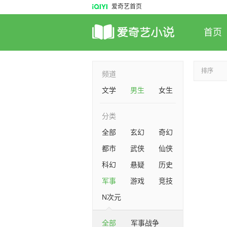
爱奇艺首页
首页
排序
频道
文学
男生
女生
分类
全部
玄幻
奇幻
都市
武侠
仙侠
科幻
悬疑
历史
军事
游戏
竞技
N次元
全部
军事战争