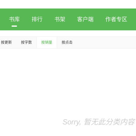
书库
排行
书架
客户端
作者专区
按更新
按字数
按销量
按点击
Sorry, 暂无此分类内容