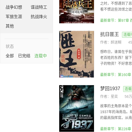
之时，不想遇到了恶
战争幻想
谍战特工
看不惯这些流氓之徒的
军旅生涯
抗战烽火
最新章节：第97章
其他
抗日匪王
连载
作者：
醉迷糊
4
状态
想昨日，谁曾在乎我
全部
已完结
连载中
老百姓的东西？留下
子的物资？不好意思，
最新章节：第160章
梦回1937
连载
作者：
星奕
56
故事的主角原本是个
1937年的海南岛
的最高指挥官。从南洋
最新章节：第228章