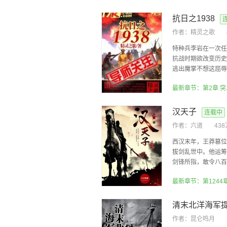
抗日之1938
作者：
精灵之歌
特种兵李岩在一次任
抗战时期欲改变历史
逃出魔掌不想这屈辱历
最新章节：第2章 
汉天子
连载中
作者：
六道
43
西汉末年，王莽篡位
拔剑乱世中。他运筹
剑锋所指，敢令八百诸
最新章节：第1244
清末北洋海军
作者：
昆仑鸣月