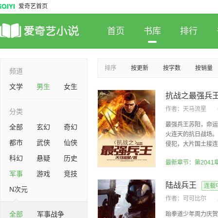
爱奇艺首页
首页
书库
排行
排序
按更新
按字数
按销量
频道
文学
男生
女生
抗战之最强兵
作者：
天马流星
分类
最强兵王苏阳，命运
全部
玄幻
奇幻
火连天的抗日战场。
都市
武侠
仙侠
侵犯，大片国土接连沦
科幻
悬疑
历史
最新章节：第2041
军事
游戏
竞技
陆战兵王
连载
N次元
作者：
可可比尔
全部
军事战争
跆拳道少年周力庆贺