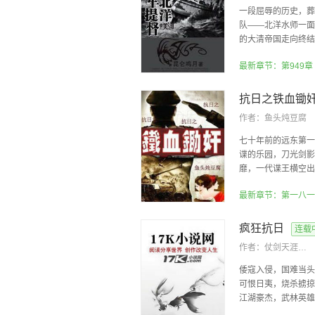
一段屈辱的历史，葬
队——北洋水师一面
的大清帝国走向终结一
最新章节：第949章
抗日之铁血锄
作者：
鱼头炖豆腐
七十年前的远东第一
谍的乐园，刀光剑影
靡，一代谍王横空出世
最新章节：第一八一
疯狂抗日
连载
作者：
仗剑天涯断肠人
倭寇入侵，国难当头
可恨日夷，烧杀掳掠
江湖豪杰，武林英雄，