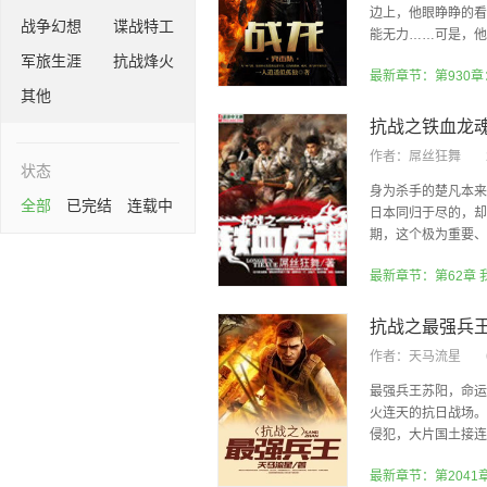
边上，他眼睁睁的看
战争幻想
谍战特工
能无力……可是，他依
军旅生涯
抗战烽火
最新章节：第930
其他
抗战之铁血龙
作者：
屌丝狂舞
状态
身为杀手的楚凡本来
全部
已完结
连载中
日本同归于尽的，却
期，这个极为重要、混
最新章节：第62章
抗战之最强兵
作者：
天马流星
最强兵王苏阳，命运
火连天的抗日战场。
侵犯，大片国土接连沦
最新章节：第2041