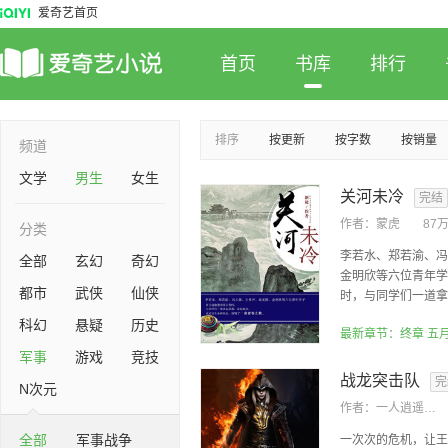
爱奇艺首页
首页
书库
排行
排序
按更新
按字数
按销量
频道
文学
男生
女生
关河未冷
完结
作者：
蒙虎
87
分类
李若水、郑若渝、冯
全部
玄幻
奇幻
金明欣等六位青年学
都市
武侠
仙侠
时，与同学们一道拿起
科幻
悬疑
历史
最新章节：终章 五
军事
游戏
竞技
战龙突击队
完
N次元
作者：
一人逍遥似孤独
全部
军事战争
一次次的危机，让王