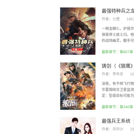
最强特种兵之
作者：
七橙
18
一柄龙鳞匕，护我华
保我将士故土归。他
的战场幽灵，翻手可灭
最新章节：第807章
作者：
李布衣
1
深夜，有不明飞行物
华夏国结合卫星监测
定：坠毁目标可能为M
最新章节：第340
最强兵王系统
作者：
月中沙
1