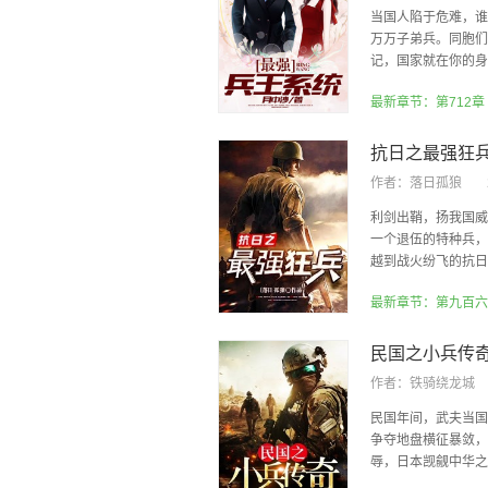
当国人陷于危难，谁
万万子弟兵。同胞们
记，国家就在你的身后
最新章节：第712章
抗日之最强狂
作者：
落日孤狼
利剑出鞘，扬我国威
一个退伍的特种兵，
越到战火纷飞的抗日战
最新章节：第九百六
民国之小兵传
作者：
铁骑绕龙城
民国年间，武夫当国
争夺地盘横征暴敛，
辱，日本觊觎中华之心