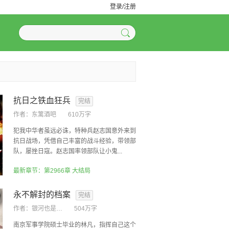
登录/注册
抗日之铁血狂兵
完结
作者：
东篱酒吧
610万字
犯我中华者虽远必诛，特种兵赵志国意外来到
抗日战场，凭借自己丰富的战斗经验，带领部
队，屡挫日寇。赵志国率领部队让小鬼...
最新章节：第2966章 大结局
永不解封的档案
完结
作者：
银河也是一粒沙
504万字
南京军事学院硕士毕业的林凡，指挥自己这个