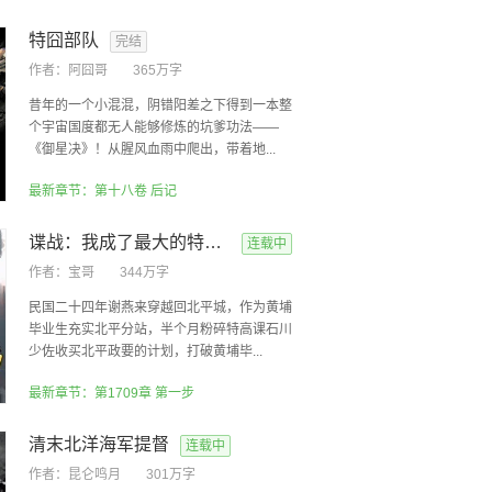
特囧部队
完结
作者：
阿囧哥
365万字
昔年的一个小混混，阴错阳差之下得到一本整
个宇宙国度都无人能够修炼的坑爹功法——
《御星决》！从腥风血雨中爬出，带着地...
最新章节：第十八卷 后记
谍战：我成了最大的特务头子
连载中
作者：
宝哥
344万字
民国二十四年谢燕来穿越回北平城，作为黄埔
毕业生充实北平分站，半个月粉碎特高课石川
少佐收买北平政要的计划，打破黄埔毕...
最新章节：第1709章 第一步
清末北洋海军提督
连载中
作者：
昆仑鸣月
301万字