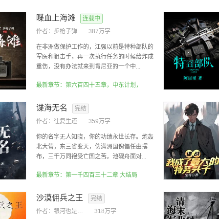
喋血上海滩
连载中
作者：
步枪子弹
387万字
在非洲做保护工作的，江强以前是特种部队的
军医和狙击手，再一次执行任务的时候给炸成
重伤，没有办法就来到肯尼亚的一个中...
最新章节：第六百四十五章，中东计划，
谍海无名
完结
作者：
往复生还
359万字
你的名字无人知晓，你的功绩永世长存。炮轰
北大营，东三省变天，伪满洲国傀儡任由摆
布，三千万同袍受亡国之苦。池砚舟面对...
最新章节：第一千四百三十二章 大结局
沙漠佣兵之王
完结
作者：
银河也是一粒沙
318万字