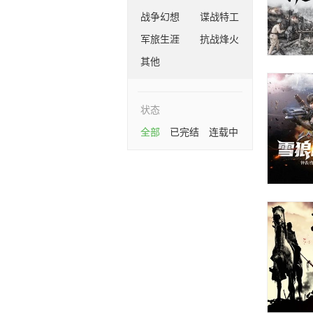
战争幻想
谍战特工
军旅生涯
抗战烽火
其他
状态
全部
已完结
连载中