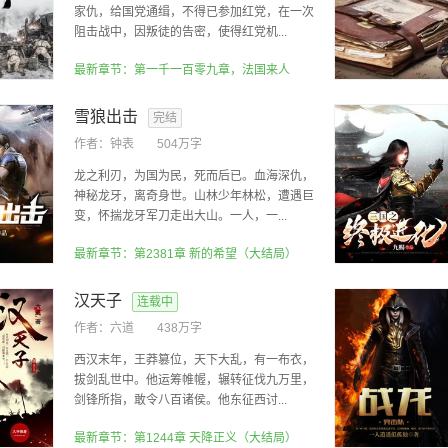
家仇，给国党通缉，不得已参加红党，在一次
阻击战中，因叛徒的告密，使得红党机...
最新章节：第一千一百零九章，法国来人
雪狼出击
完结
作者：
钟表
504万字
龙之利刃，为国为民，死而后已。血海深仇，
神秘龙牙，离奇身世。山林少年林松，遭遇巨
变，怀揣龙牙军刀走出大山。一人，一...
最新章节：第2381章 新的希望（大结局）
汉天子
连载中
作者：
六道
438万字
西汉末年，王莽篡位，天下大乱，有一布衣，
拔剑乱世中。他运筹帷幄，辗转征伐九万里，
剑锋所指，敢令八百诸侯。他东征西讨...
最新章节：第1244章 天降正义（大结局）