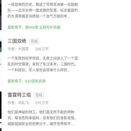
一段屈辱的历史，葬送了号称亚洲第一无敌舰
队——北洋水师一面龙旗的坠落，标志着腐朽
的大清帝国走向终结一个血气方刚的年...
最新章节：第949章 云翔号补给舰
三国双绝
完结
作者：
大锅菜
296万字
一个失败的科学项目，无意之间进入了一个混
乱的时空隧道，来到了东汉末年，三国时代。
一个科技狂，军人身份会带来什么样的...
最新章节：932煤炭资源
雷霆特工组
完结
作者：
风乱飞
291万字
他们是神秘的特工，他们是无所不能的特种
兵，每当危险来临时，总有他们的身影摇曳，
威胁祖国安全的恐怖分子，破坏世界和平...