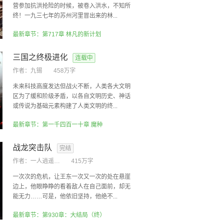
营参加抗洪抢险的时候，被卷入洪水，不知所
终！一九三七年的苏州河里冒出来的林...
最新章节：第717章 林凡的新计划
三国之终极进化
连载中
作者：
九锡
458万字
未来科技高度发达但战火不断，人类各大文明
区为了缓和阶级矛盾，以各自文明历史、神话
或传说为基础元素构建了人类文明的终...
最新章节：第一千四百一十章 魔种
战龙突击队
完结
作者：
一人逍遥似孤独
415万字
一次次的危机，让王东一次又一次的处在悬崖
边上，他眼睁睁的看着敌人在自己面前，却无
能无力……可是，他依旧坚持，他绝不...
最新章节：第930章：大结局（终）