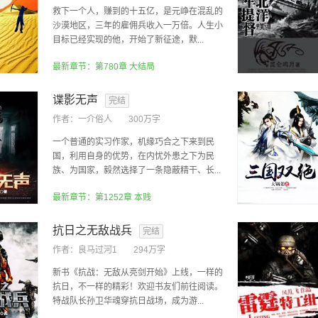
救下一个人，赚到的十五亿，是元峥在混乱的
沙漠地区，三年的雇佣兵收入一万倍。人生小
目标已经实现的他，开始了新征途，默...
最新章节：第780章 大结局
谍影无声
完结
作者：
一介俗人
300万字
一个普通的实习作家，机缘巧合之下来到民
国，利用自身的优势，在内忧外患之下为民
族、为国家，毅然选择了一条隐蔽精干、长...
最新章节：第1252章 本贱
抗日之无敌战兵
完结
作者：
良马过河1
294万字
新书《抗战：无敌从亮剑开始》上线，一样的
抗日，不一样的精彩！欢迎书友们前往阅读。
特战队长孙卫华魂穿抗日战场，成为游...