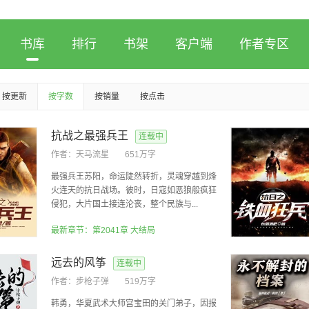
书库
排行
书架
客户端
作者专区
按更新
按字数
按销量
按点击
抗战之最强兵王
连载中
作者：
天马流星
651万字
最强兵王苏阳，命运陡然转折，灵魂穿越到烽
火连天的抗日战场。彼时，日寇如恶狼般疯狂
侵犯，大片国土接连沦丧，整个民族与...
最新章节：第2041章 大结局
远去的风筝
连载中
作者：
步枪子弹
519万字
韩勇，华夏武术大师宫宝田的关门弟子，因报