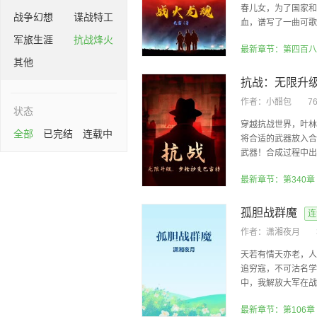
春儿女，为了国家和
战争幻想
谍战特工
血，谱写了一曲可歌
军旅生涯
抗战烽火
最新章节：第四百八
其他
作者：
小醋包
7
状态
穿越抗战世界，叶林
全部
已完结
连载中
将合适的武器放入合
武器！合成过程中出现
最新章节：第340章
孤胆战群魔
连
作者：
潇湘夜月
天若有情天亦老，人
追穷寇，不可沽名学
中，我解放大军在战场
最新章节：第106章