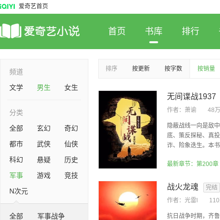
爱奇艺首页
首页
书库
排行
排序
按更新
按字数
按销量
频道
文学
男生
女生
无间谍战1937
作者：
萧谕
48
分类
隐蔽战线一向是敌中
全部
玄幻
奇幻
底、策反探秘、真投
都市
武侠
仙侠
诈、险象迭生。本书讲
科幻
悬疑
历史
最新章节：第200章
军事
游戏
竞技
战火龙魂
完结
N次元
作者：
光雷l
11
全部
军事战争
抗日战争时期，齐鲁