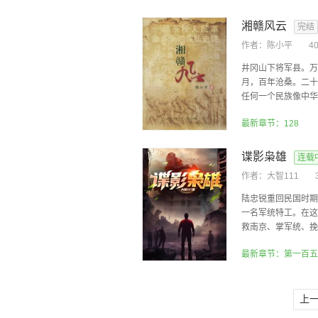
湘赣风云
完结
作者：
陈小平
4
井冈山下将军县。万
月，百年沧桑。二十
任何一个民族像中华民
最新章节：128
谍影枭雄
连载
作者：
大智111
陆忠锐重回民国时期
一名军统特工。在这
救南京、掌军统、挽倾
最新章节：第一百五
上