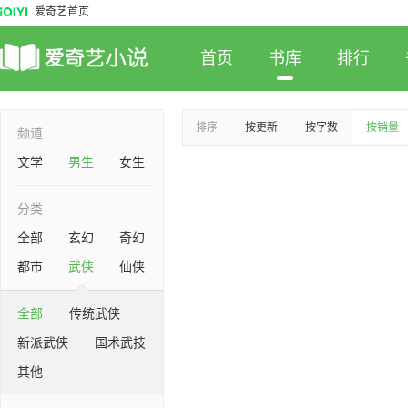
爱奇艺首页
首页
书库
排行
排序
按更新
按字数
按销量
频道
文学
男生
女生
分类
全部
玄幻
奇幻
都市
武侠
仙侠
全部
传统武侠
新派武侠
国术武技
其他