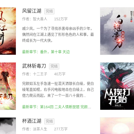
风留江湖
完结
作者：
智大善人
152万字
戚少风，一个为了寻找杀害母亲凶手的少年，
偶然间在江湖上遇见了形形色色的人和事，最
终成长为一代大侠。
最新章节：番外，第十章 天边
武林斩毒刀
完结
作者：
十二王子
40万字
完颜如玉左手急速一扯混天洒银长白绫，使白
绫笔直如棍，右手闪电般地击在白绫上，自己
借力爬云而起，来了一个一百八十度的...
最新章节：第164回 二夫人情断琵琶 完颜府惨遭血洗
杯酒江湖
完结
作者：
淡茶人生
277万字