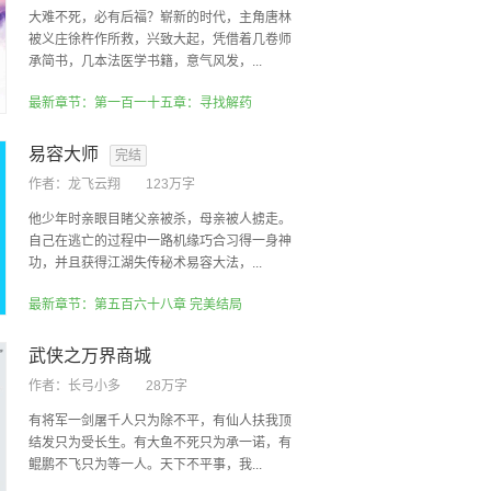
大难不死，必有后福？崭新的时代，主角唐林
被义庄徐杵作所救，兴致大起，凭借着几卷师
承简书，几本法医学书籍，意气风发，...
最新章节：第一百一十五章：寻找解药
易容大师
完结
作者：
龙飞云翔
123万字
他少年时亲眼目睹父亲被杀，母亲被人掳走。
自己在逃亡的过程中一路机缘巧合习得一身神
功，并且获得江湖失传秘术易容大法，...
最新章节：第五百六十八章 完美结局
武侠之万界商城
作者：
长弓小多
28万字
有将军一剑屠千人只为除不平，有仙人扶我顶
结发只为受长生。有大鱼不死只为承一诺，有
鲲鹏不飞只为等一人。天下不平事，我...