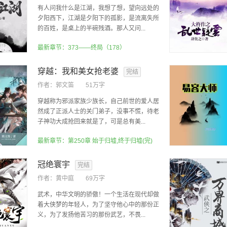
有人问我什么是江湖，我想了想，望向远处的
夕阳西下，江湖是夕阳下的孤影，是流离失所
的百姓，是桌上的半碗残酒。那人又问...
最新章节：373——终局（178）
穿越：我和美女抢老婆
完结
作者：
郭文笛
51万字
穿越称为邪派家族少族长，自己前世的爱人居
然成了正派人士的关门弟子，没事不慌，待老
子神功大成抢回来就是了，可是总有美...
最新章节：第250章 始于归墟,终于归墟(完)
冠绝寰宇
完结
作者：
黄中庭
69万字
武术，中华文明的骄傲！一个生活在现代却做
着大侠梦的年轻人，为了坚守他心中的那份正
义，为了发扬他苦习的那份武艺，不畏...