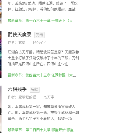
年，苦练3招武功，闯荡江湖，结识了一帮伙
伴，红颜知己相伴，看他如何绝崛起，血战
四...
最新章节：第一百六十一章 一统天下（大结局）
武侠天魔录
完结
作者：
玄徒
160万字
江湖自古无平静，暗起波澜怎是息？天魔教卷
土重来打破了江湖仅维持了十年的平静，刀剑
所指正是四海山庄所在。四海山庄少庄...
最新章节：第四百六十三章 江湖梦醒（大结局）
六相残手
完结
作者：
爱嗦糖的猫
75万字
她，本属武林第一家，却被挚爱所害家破人
亡。他，本是武林第一恶，被整个武林和元朝
追杀。两个八竿子打不着的人，却被一场...
最新章节：第二百四十九章:哪里开始 哪里结束