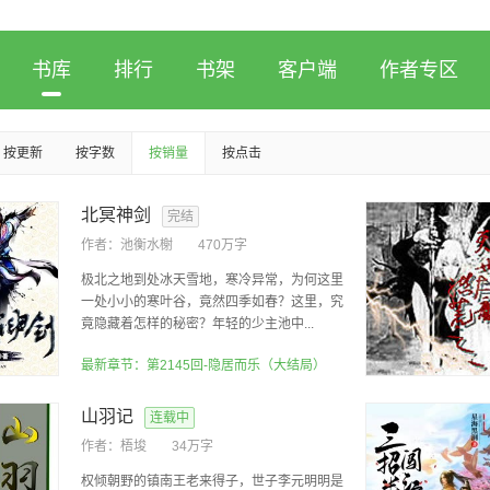
书库
排行
书架
客户端
作者专区
按更新
按字数
按销量
按点击
北冥神剑
完结
作者：
池衡水榭
470万字
极北之地到处冰天雪地，寒冷异常，为何这里
一处小小的寒叶谷，竟然四季如春？这里，究
竟隐藏着怎样的秘密？年轻的少主池中...
最新章节：第2145回-隐居而乐（大结局）
山羽记
连载中
作者：
梧埈
34万字
权倾朝野的镇南王老来得子，世子李元明明是