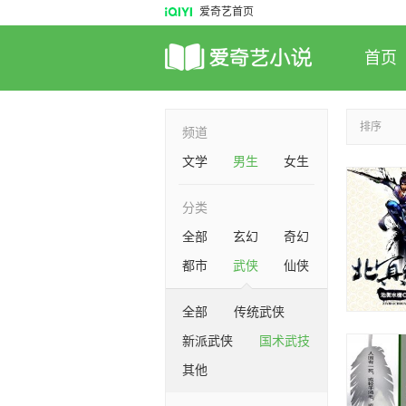
爱奇艺首页
首页
排序
频道
文学
男生
女生
分类
全部
玄幻
奇幻
都市
武侠
仙侠
全部
传统武侠
新派武侠
国术武技
其他