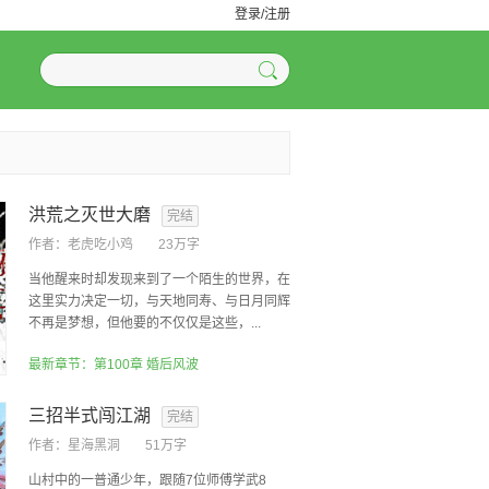
登录/注册
洪荒之灭世大磨
完结
作者：
老虎吃小鸡
23万字
当他醒来时却发现来到了一个陌生的世界，在
这里实力决定一切，与天地同寿、与日月同辉
不再是梦想，但他要的不仅仅是这些，...
最新章节：第100章 婚后风波
三招半式闯江湖
完结
作者：
星海黑洞
51万字
山村中的一普通少年，跟随7位师傅学武8