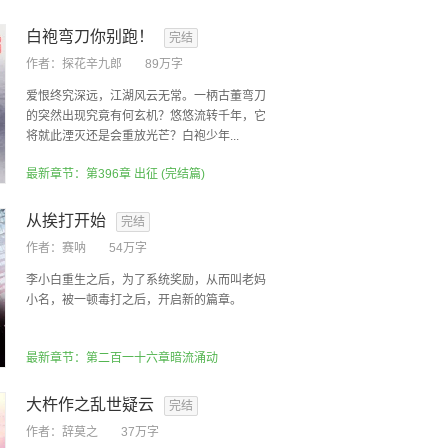
白袍弯刀你别跑！
完结
作者：
探花辛九郎
89万字
爱恨终究深远，江湖风云无常。一柄古董弯刀
的突然出现究竟有何玄机？悠悠流转千年，它
将就此湮灭还是会重放光芒？白袍少年...
最新章节：第396章 出征 (完结篇)
从挨打开始
完结
作者：
赛呐
54万字
李小白重生之后，为了系统奖励，从而叫老妈
小名，被一顿毒打之后，开启新的篇章。
最新章节：第二百一十六章暗流涌动
大杵作之乱世疑云
完结
作者：
辞莫之
37万字