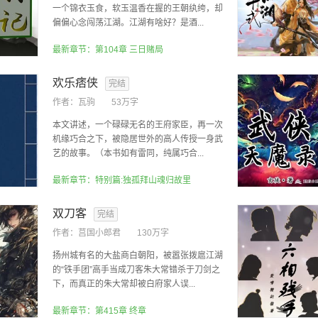
一个锦衣玉食，软玉温香在握的王朝纨绔，却
偏偏心念闯荡江湖。江湖有啥好？是酒...
最新章节：第104章 三日赌局
欢乐痞侠
完结
作者：
瓦驹
53万字
本文讲述，一个碌碌无名的王府家臣，再一次
机缘巧合之下，被隐居世外的高人传授一身武
艺的故事。（本书如有雷同，纯属巧合...
最新章节：特别篇:独孤拜山魂归故里
双刀客
完结
作者：
莒国小郎君
130万字
扬州城有名的大盐商白朝阳，被嚣张拨扈江湖
的“铁手团”高手当成刀客朱大常错杀于刀剑之
下，而真正的朱大常却被白府家人误...
最新章节：第415章 终章