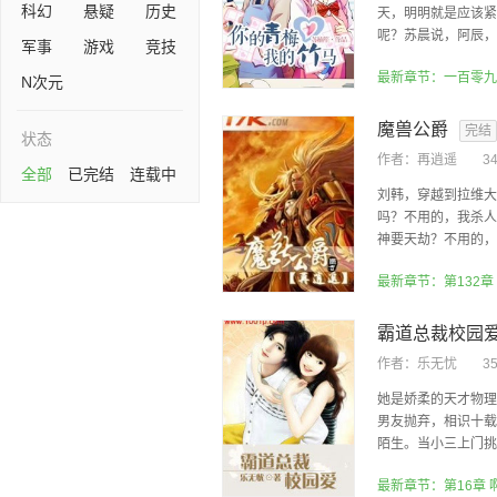
科幻
悬疑
历史
天，明明就是应该紧
呢？苏晨说，阿辰，阿
军事
游戏
竞技
最新章节：一百零九
N次元
魔兽公爵
完结
状态
作者：
再逍遥
3
全部
已完结
连载中
刘韩，穿越到拉维大
吗？不用的，我杀人
神要天劫？不用的，我
最新章节：第132章
霸道总裁校园
作者：
乐无忧
3
她是娇柔的天才物理
男友抛弃，相识十载
陌生。当小三上门挑衅
最新章节：第16章 