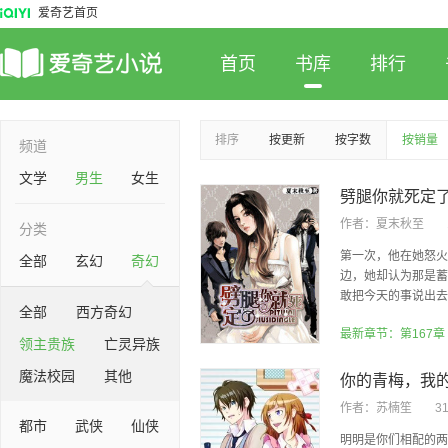
爱奇艺首页
首页
书库
排行
排序
按更新
按字数
按销量
频道
文学
男生
女生
劈腿你就死定
作者：
夏末秋至
分类
第一次，他在她怒火
全部
玄幻
奇幻
边，她却认为那是蓄
敢把今天的事说出去，
全部
西方奇幻
领主贵族
亡灵异族
魔法校园
其他
你的青梅，我
作者：
苏楠笙
3
都市
武侠
仙侠
明明是你们相配的两