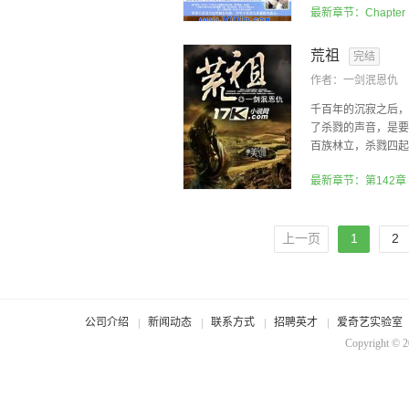
荒祖
完结
作者：
一剑泯恩仇
千百年的沉寂之后，
了杀戮的声音，是要
百族林立，杀戮四起，
最新章节：第142章
上一页
1
2
公司介绍
新闻动态
联系方式
招聘英才
爱奇艺实验室
Copyright © 