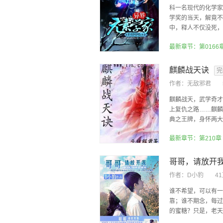
科一名现代的化学家
学奖的当天，解竟不
中，释人不仅没死，而
最新章节：第0166
麒麟战天诀
完
作者：
无敌邪君
麒麟战天，武学奇才
上复仇之路……麒麟
典之王牌，身怀两大王
最新章节：第210章
哥哥，请放开
作者：
D小豹
4
谁不希望，可以有一
靠；谁不期念，每过
的蜜糖？只是，老天要