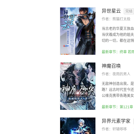
异世星云
完结
作者：
熊猫打太极
当古老的华夏王族血
当伏羲成为他的姐夫
切的一切，都在这悄然
最新章节：终章 若
神魔召唤
作者：
夜雨的男人
无敌神创造出我，是
路？远古时代至今还
公维克携带各路美女的
最新章节：第121章
异界元素学家
作者：
轩辕哆哆