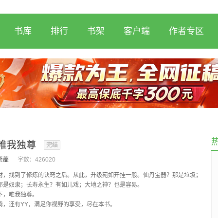
书库
排行
书架
客户端
作者专区
唯我独尊
完结
荼蘼
字数：
426020
找到了修炼的诀窍之后。从此，升级宛如开挂一般。仙丹宝器？那是垃圾；
那是奴隶；长寿永生？有如儿戏；大地之神？也是容易。
，唯我独尊。
还有YY，满足你视野的享受，尽在本书。
，保证完本。