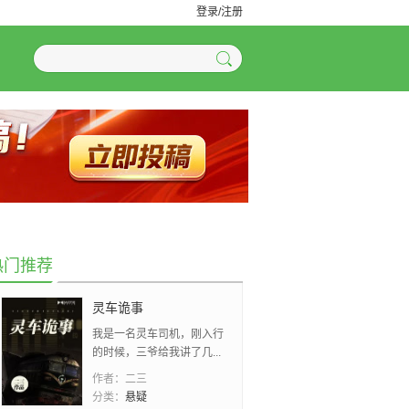
登录/注册
热门推荐
灵车诡事
我是一名灵车司机，刚入行
的时候，三爷给我讲了几...
作者：
二三
分类：
悬疑