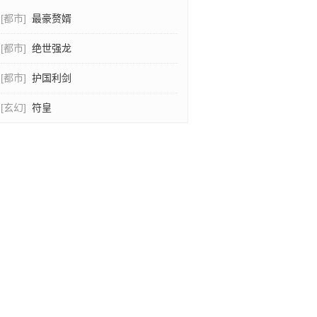
[都市]
最豪赘婿
[都市]
绝世强龙
[都市]
护国利剑
[玄幻]
符皇