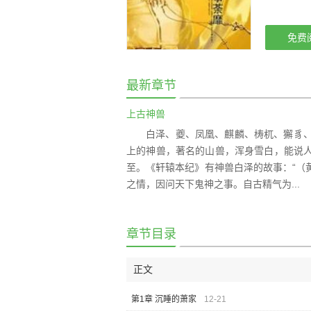
要是看的爽
免费
最新章节
上古神兽
白泽、夔、凤凰、麒麟、梼杌、獬豸
上的神兽，著名的山兽，浑身雪白，能说
至。《轩辕本纪》有神兽白泽的故事：“（
之情，因问天下鬼神之事。自古精气为...
章节目录
正文
第1章 沉睡的萧家
12-21