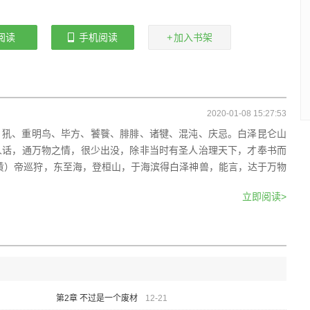
，就给点花花...
阅读
手机阅读
加入书架
2020-01-08 15:27:53
、犼、重明鸟、毕方、饕餮、腓腓、诸犍、混沌、庆忌。白泽昆仑山
人话，通万物之情，很少出没，除非当时有圣人治理天下，才奉书而
黄）帝巡狩，东至海，登桓山，于海滨得白泽神兽，能言，达于万物
立即阅读>
第2章 不过是一个废材
12-21