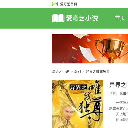
爱奇艺首页
首页
爱奇艺小说
>
奇幻
>
异界之唯我独尊
异界之
作者：
花事
一代废材，
绝世美女？
天上地下
热血沸腾，
稳定更新