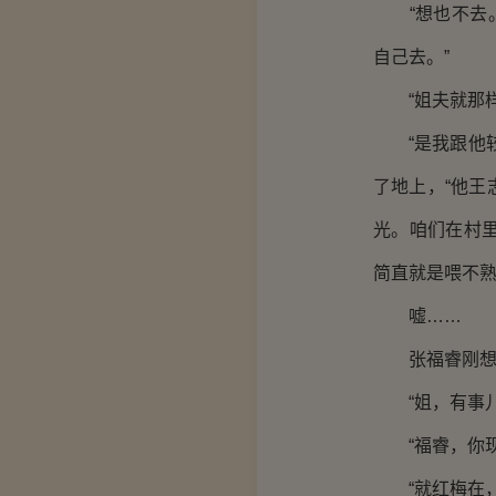
“想也不去。
自己去。”
“姐夫就那样
“是我跟他较
了地上，“他
光。咱们在村
简直就是喂不熟
嘘……
张福睿刚想接
“姐，有事儿
“福睿，你现
“就红梅在，