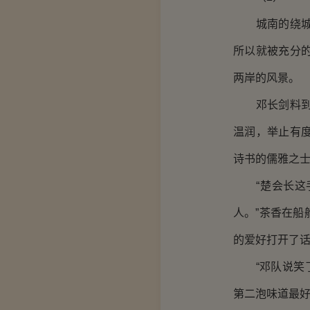
城南的绕城河
所以就被充分
两岸的风景。
邓长剑料到了
温润，举止有
诗书的儒雅之
“楚会长这手
人。”茶香在
的爱好打开了
“邓队说笑了
第二泡味道最好