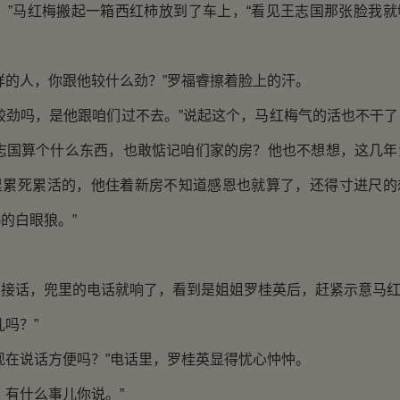
”马红梅搬起一箱西红柿放到了车上，“看见王志国那张脸我就
的人，你跟他较什么劲？”罗福睿擦着脸上的汗。
劲吗，是他跟咱们过不去。”说起这个，马红梅气的活也不干了
王志国算个什么东西，也敢惦记咱们家的房？他也不想想，这几年
里累死累活的，他住着新房不知道感恩也就算了，还得寸进尺的
的白眼狼。”
话，兜里的电话就响了，看到是姐姐罗桂英后，赶紧示意马红
吗？”
在说话方便吗？”电话里，罗桂英显得忧心忡忡。
有什么事儿你说。”