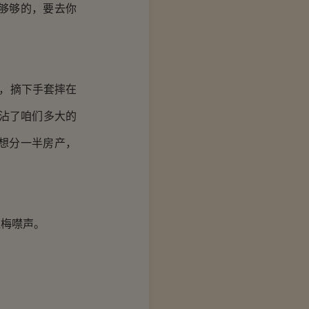
够够的，要去你
，摘下手套摔在
沾了咱们多大的
想分一半房产，
梅噤声。