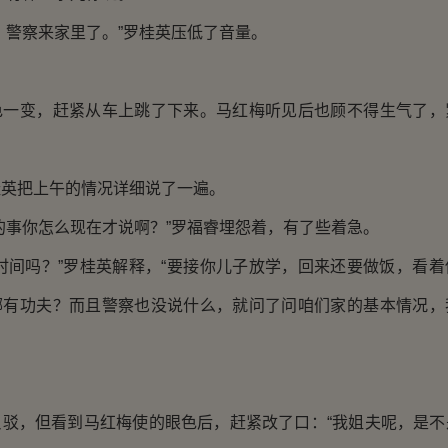
警察来家里了。”罗桂英压低了音量。
变，赶紧从车上跳了下来。马红梅听见后也顾不得生气了，
把上午的情况详细说了一遍。
事你怎么现在才说啊？”罗福睿埋怨着，有了些着急。
间吗？”罗桂英解释，“要接你儿子放学，回来还要做饭，看着
哪有功夫？而且警察也没说什么，就问了问咱们家的基本情况，
，但看到马红梅使的眼色后，赶紧改了口：“我姐夫呢，是不