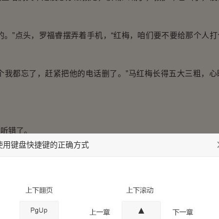
。”点头，罗福睿摆弄着手机，“红梅，咱们要不要给那个人打
我都忘了，赶紧把他的电话删了。”马红梅长得五大三粗，心
听错了。
使用键盘快捷键的正确方式
删，越是这个时候，越要跟他撇清关系懂不懂？”马红梅提醒。
罗福睿不是很明白。
棒槌。”唠叨一句，马红梅压着声音说道，“他手眼通天，城里
不知道警察上门的事？既然知道，为什么不联系咱们？还不是怕