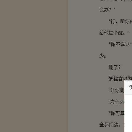
么办？”
“行，听你的
给他提个醒。”
“你不说这个
少。
删了？
罗福睿以为
“让你删你就
“为什么？”
“你可真是个
全都门清，能