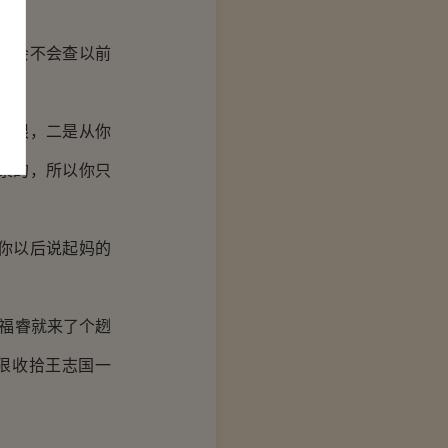
察会不会查以前
有限，二是从你
录的，所以你只
你以后说起妈的
福睿就来了个趔
狠收拾王志国一