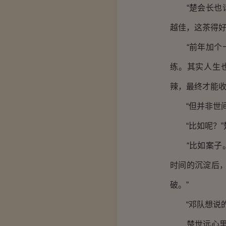
“楚会长也请
越佳，这茶得好
“前年加个十
练。其实人生
辣，最终才能收
“但并非世间
“比如呢？”
“比如案子。
时间的沉淀后
破。”
“邓队想说的
楚世远心里清