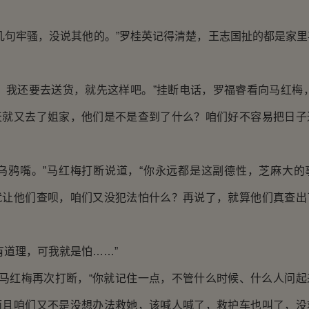
句牢骚，没说其他的。”罗桂英记得清楚，王志国扯的都是家里
。
我还要去送货，就先这样吧。”挂断电话，罗福睿看向马红梅，
天就又去了姐家，他们是不是查到了什么？咱们好不容易把日子
鸦嘴。”马红梅打断说道，“你永远都是这副德性，芝麻大的
就让他们查呗，咱们又没犯法怕什么？再说了，就算他们真查出
道理，可我就是怕……”
马红梅再次打断，“你就记住一点，不管什么时候、什么人问起
而且咱们又不是没想办法救她，该喊人喊了，救护车也叫了，没