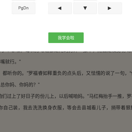
要么打不通，要么骂死你，信不信？”
析，还真在理，我现在就删了。”删完，罗福睿又问，“你说警
”
我学会啦
是咱们不怕。”王红梅拍着胸脯说道，“一是咱们跟他通话次数
留了个心眼，每次打电话都是用的另外一张卡，而且是没身份记
嘴就行。”
都听你的。”罗福睿如释重负的点头后，又怯懦的说了一句，“
总你妈、你妈的？”
们过上了好日子的份儿上，以后喊咱妈。”马红梅抬手一推，罗
菜你自己装，我去洗洗换身衣服，等会去县城看儿子，捎带着狠