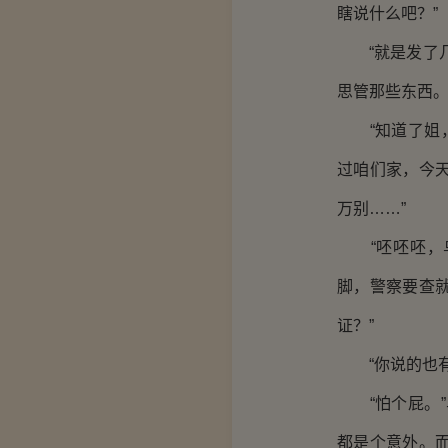
瞎说什么吧？”
“就是发了几
思管那些东西
“知道了姐，
过咱们家，今
万别……”
“呸呸呸，乌
脚，警察要查
证？”
“你说的也有
“怕个屁。”
都是个意外。