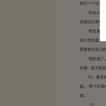
你打一个试试，
“你这么一分
的通话记录啊？
“肯定查，但
妈过世后我就
需要管住自己的
“我知道了，
时候，能不能别
“行，看在咱
趄，“剩下的
顿。”
（2）