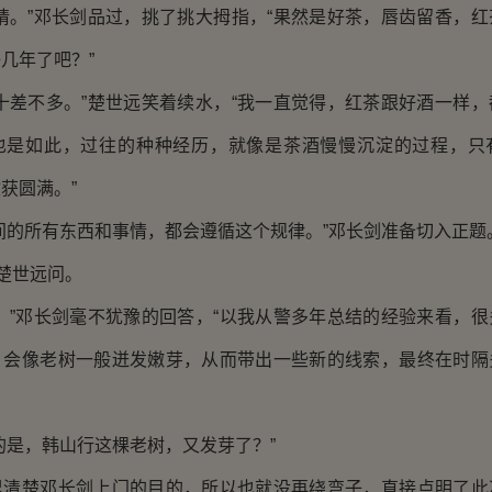
。”邓长剑品过，挑了挑大拇指，“果然是好茶，唇齿留香，红
几年了吧？”
差不多。”楚世远笑着续水，“我一直觉得，红茶跟好酒一样，
也是如此，过往的种种经历，就像是茶酒慢慢沉淀的过程，只
获圆满。”
的所有东西和事情，都会遵循这个规律。”邓长剑准备切入正题
楚世远问。
”邓长剑毫不犹豫的回答，“以我从警多年总结的经验来看，很
，会像老树一般迸发嫩芽，从而带出一些新的线索，最终在时隔
是，韩山行这棵老树，又发芽了？”
楚邓长剑上门的目的，所以也就没再绕弯子，直接点明了此