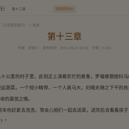
行）
阅读到39%
第十三章
（又名警衣夜行）
>
目录
第十三章
作者：
厌笔川
发布时间：
2021-09-21 18:46
字数：
5,202
公里的村子里，此刻正上演着农忙的景象，罗福睿跟媳妇马
搬运蔬菜。一个短小精悍，一个人高马大，妇唱夫随之下干的热
丰收的喜悦之情。
车你赶紧去洗洗，等会儿咱们一起去送菜。送完后去看看孩子
？”