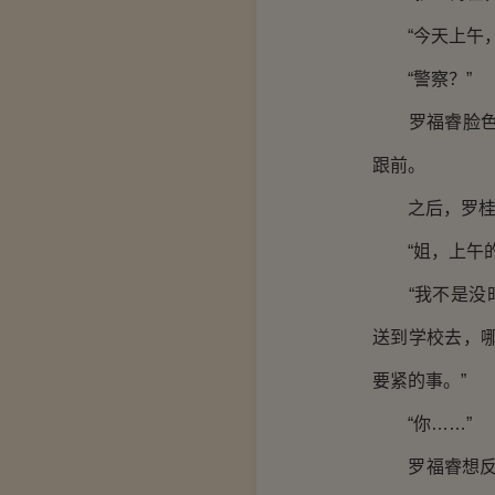
“今天上午，
“警察？”
罗福睿脸色一
跟前。
之后，罗桂英
“姐，上午的
“我不是没时
送到学校去，
要紧的事。”
“你……”
罗福睿想反驳