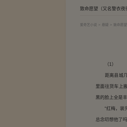
致命愿望（又名警衣夜
爱奇艺小说
>
悬疑
>
致命愿望
（1）
距离县城几十
里面往货车上
黑的脸上全是
“红梅，装完
总念叨想他了吗