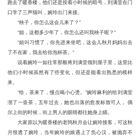
跑去了暖香楼，他们还是按着小时候的暗号，刘满堂在门
口学了三声猫叫，婉玲出门来接。
“秧子，你怎么这会儿来了？”
“姐，这都多少年了，你怎么还叫我秧子呢？”
“姐叫习惯了，你先进来坐吧，这会儿秋月妈妈出去
了不在家，我去给你泡杯茶。”
说着婉玲一如往常那般将刘满堂领到屋子里，这里比
他们小时候虽然有了些变化，但还是能看出熟悉的模样
来。
“给，茶来了，慢点喝小心烫。”婉玲麻利的给刘满堂
沏了一壶茶，五年过去，她也出落的愈发标致可人， 偶
尔上街的时候，街上男人的眼睛都往她身上瞄。
大家原以为暖香楼的老鸨秋月会让婉玲接客，可这秋
月恨透了婉玲，当年婉玲的娘遇上了负心汉，被抛弃不