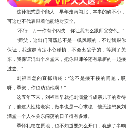
这孙把式是个能人，早年走南闯北，本事的确不小，
可这也不代表跟着他能绝对安全。
“不行，万一你有个闪失，你让我怎么跟师父交代。”
“师父，这出门闯荡总不是一帆风顺的，不过我跟你
保证，我这趟肯定小心谨慎，不会出岔子的，等到了关
东，我保证混出个名堂来，把你跟师爷还有掌柜的一起接
过去。”
刘福旦急的直抓脑袋：“这不是接不接的问题，哎
呀，季叔，你也劝劝他啊！”
这五年下来，刘福旦早就把刘满堂当成亲儿子的看待
了，他这人性格老实，做事也是一心求稳，他无法想象刘
满堂一个人在关东闯荡的日子得有多难。
季怀礼梗在原地，也不知道要怎么开口，犹豫了半晌