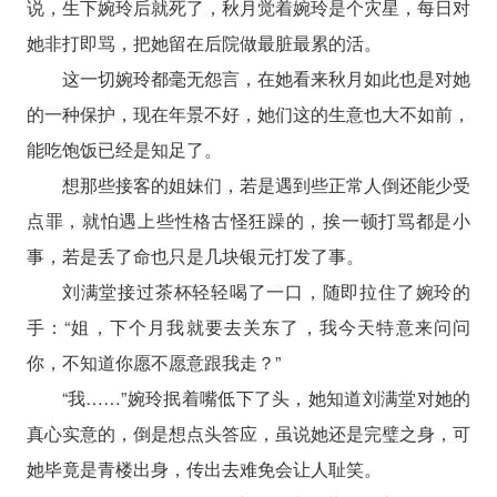
说，生下婉玲后就死了，秋月觉着婉玲是个灾星，每日对
她非打即骂，把她留在后院做最脏最累的活。
这一切婉玲都毫无怨言，在她看来秋月如此也是对她
的一种保护，现在年景不好，她们这的生意也大不如前，
能吃饱饭已经是知足了。
想那些接客的姐妹们，若是遇到些正常人倒还能少受
点罪，就怕遇上些性格古怪狂躁的，挨一顿打骂都是小
事，若是丢了命也只是几块银元打发了事。
刘满堂接过茶杯轻轻喝了一口，随即拉住了婉玲的
手：“姐，下个月我就要去关东了，我今天特意来问问
你，不知道你愿不愿意跟我走？”
“我……”婉玲抿着嘴低下了头，她知道刘满堂对她的
真心实意的，倒是想点头答应，虽说她还是完璧之身，可
她毕竟是青楼出身，传出去难免会让人耻笑。