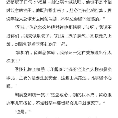
还是叹了口气：“福旦，就让满堂试试吧，他也不是个临
时起意的性子，他既然提出来了，想必也有他的打算，再
说年轻人总该出去闯荡闯荡，不然总会留下遗憾的。”
“季叔，你这怎么胳膊肘往他那拐啊，哎呀，我说不
过你们，我去做饭去了。”刘福旦没了脾气，直接走为上
策，刘满堂朝着季怀礼鞠了一躬。
“掌柜的，多谢您体谅，我保证一定在关东混出个人
样来！”
季怀礼摆了摆手，叮嘱道：“混不混出个人样都是小
事儿，主要的是要注意安全，这趟山高路远，凡事留个心
眼。”
刘满堂咧嘴一笑：“这您放心，别的我不成，留心眼
这事儿可擅长，不然我早年要饭那会儿早就饿死了。”
“也是。”