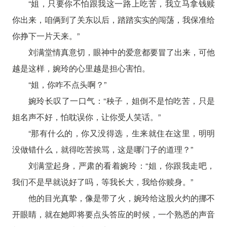
“姐，只要你不怕跟我这一路上吃苦，我立马拿钱赎
你出来，咱俩到了关东以后，踏踏实实的闯荡，我保准给
你挣下一片天来。”
刘满堂情真意切，眼神中的爱意都要冒了出来，可他
越是这样，婉玲的心里越是担心害怕。
“姐，你咋不点头啊？”
婉玲长叹了一口气：“秧子，姐倒不是怕吃苦，只是
姐名声不好，怕耽误你，让你受人笑话。”
“那有什么的，你又没得选，生来就住在这里，明明
没做错什么，就得吃苦挨骂，这是哪门子的道理？”
刘满堂起身，严肃的看着婉玲：“姐，你跟我走吧，
我们不是早就说好了吗，等我长大，我给你赎身。”
他的目光真挚，像是带了火，婉玲给这股火灼的挪不
开眼睛，就在她即将要点头答应的时候，一个熟悉的声音