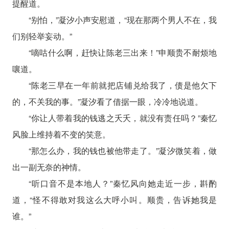
提醒道。
“别怕，”凝汐小声安慰道，“现在那两个男人不在，我
们别轻举妄动。”
“嘀咕什么啊，赶快让陈老三出来！”申顺贵不耐烦地
嚷道。
“陈老三早在一年前就把店铺兑给我了，债是他欠下
的，不关我的事。”凝汐看了借据一眼，冷冷地说道。
“你让人带着我的钱逃之夭夭，就没有责任吗？”秦忆
风脸上维持着不变的笑意。
“那怎么办，我的钱也被他带走了。”凝汐微笑着，做
出一副无奈的神情。
“听口音不是本地人？”秦忆风向她走近一步，斟酌
道，“怪不得敢对我这么大呼小叫。顺贵，告诉她我是
谁。”