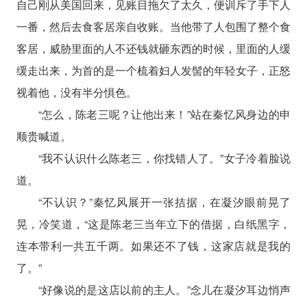
自己刚从美国回来，见账目拖欠了太久，便训斥了手下人
一番，然后去食客居亲自收账。当他带了人包围了整个食
客居，威胁里面的人不还钱就砸东西的时候，里面的人缓
缓走出来，为首的是一个梳着妇人发髻的年轻女子，正怒
视着他，没有半分惧色。
“怎么，陈老三呢？让他出来！”站在秦忆风身边的申
顺贵喊道。
“我不认识什么陈老三，你找错人了。”女子冷着脸说
道。
“不认识？”秦忆风展开一张拮据，在凝汐眼前晃了
晃，冷笑道，“这是陈老三当年立下的借据，白纸黑字，
连本带利一共五千两。如果还不了钱，这家店就是我的
了。”
“好像说的是这店以前的主人。”念儿在凝汐耳边悄声