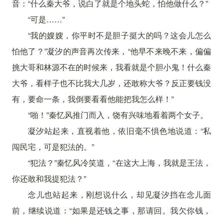
音：“什么秦大爷，说白了就是个地头蛇，怕他做什么？”
“可是……”
“我的嫂嫂，你平时不是胆子挺大的吗？这会儿怎么
怕他了？”凝汐的声音再次传来，“他早不来晚不来，偏偏
挑大哥和林源不在的时候来，我看就是个胆小鬼！什么秦
大爷，看样子也不比我大几岁，还敢称大爷？反正要钱没
有，要命一条，我倒要看看他能把我怎么样！”
“啪！”秦忆风推门而入，饶有兴味地看着两个女子。
凝汐站起来，直视着他，依旧毫不惧色地说道：“私
闯民宅，可是犯法的。”
“犯法？”秦忆风冷笑道，“在这大上海，我就是王法，
你还敢和我提犯法？”
念儿也站起来，刚想说什么，却见凝汐挡在念儿面
前，继续说道：“如果是还钱之事，那请回。我欠你钱，