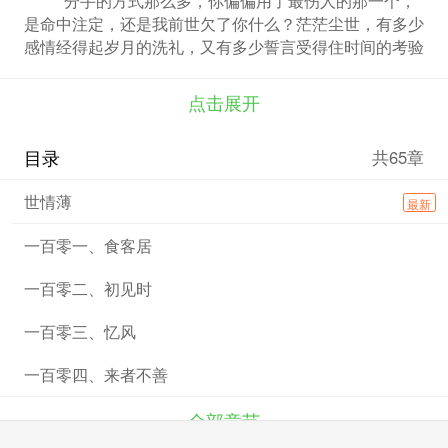
是命中注定，还是我前世欠了你什么？茫茫尘世，有多少
感情经得起岁月的洗礼，又有多少誓言受得住时间的考验
呢？亲情、友情、爱情同时失去，昔日朝夕相处的人莫名
地成为了仇敌，一个人将如何面对这突如其来的转折？擦
点击展开
干眼泪，抬起头，天边依旧云淡风轻。也许，离开才是最
好的选择。今日我一无所有背井离乡，是为了以一个全新
目录
共65章
的面貌站在你们面前。今日的痛苦会成为我坚强的理由，
等到我变得强大的那一天，我会把这些一一奉还！时过境
世情薄
最新
迁，仇怨不减。岁月磨去了我曾经的天真和纯洁，也让我
所有的感情消失殆尽。我能看见你对我的好，可你出现得
一百零一、食客居
太晚太晚，若是早那么一点，在我可以选择时，让我把给
他的那些爱全都给你，那该有多好。”
一百零二、初见时
一百零三、忆风
一百零四、来者不善
全部章节