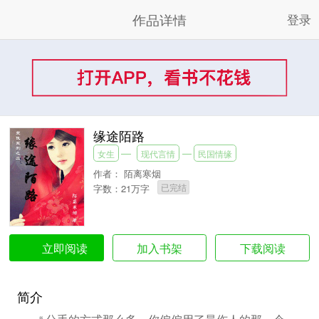
作品详情
登录
缘途陌路
女生
现代言情
民国情缘
作者：
陌离寒烟
已完结
字数：21万字
加入书架
下载阅读
立即阅读
简介
“ 分手的方式那么多，你偏偏用了最伤人的那一个，