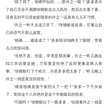
“得了得了，谁稀罕似的……那许之一呢？”多多表示
了自己完全不屑蹭张晓蛟这点儿风光，然后左右看了看，
没有见到平日里如影随形的许之一还真有点儿不习惯。
“许之一昨天去送兰菲了。”张晓蛟耸耸肩，尽量让自
己的语气不那么寂寞。
“他俩……难道成了？”多多惊讶地睁大了眼睛，带着
点儿吃惊问道。
“当然不是。但是，毕竟是朋友嘛，许之一昨儿跑去
找兰菲说要送她，兰菲要是拒绝了反而更像是两人有
事。”张晓蛟打了个哈欠，示意多多想太多了，“昨儿晚上
许之一倒是真没回宿舍。”
“难道他俩直接干柴烈火了一把？”多多一下子兴奋
了，觉得这个八卦绝对是这个学期最后的惊喜。
“可能吗？”张晓蛟白了一眼多多，“估摸着许之一就是