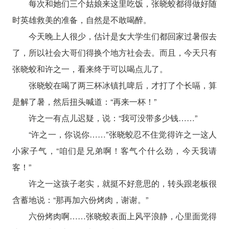
每次和她们三个姑娘来这里吃饭，张晓蛟都得做好随
时英雄救美的准备，自然是不敢喝醉。
今天晚上人很少，估计是女大学生们都回家过暑假去
了，所以社会大哥们得换个地方社会去。而且，今天只有
张晓蛟和许之一，看来终于可以喝点儿了。
张晓蛟在喝了两三杯冰镇扎啤后，才打了个长嗝，算
是解了暑，然后扭头喊道：“再来一杯！”
许之一有点儿迟疑，说：“我可没带多少钱……”
“许之一，你说你……”张晓蛟忍不住觉得许之一这人
小家子气，“咱们是兄弟啊！客气个什么劲，今天我请
客！”
许之一这孩子老实，就挺不好意思的，转头跟老板很
含蓄地说：“那再加六份烤肉，谢谢。”
六份烤肉啊……张晓蛟表面上风平浪静，心里面觉得