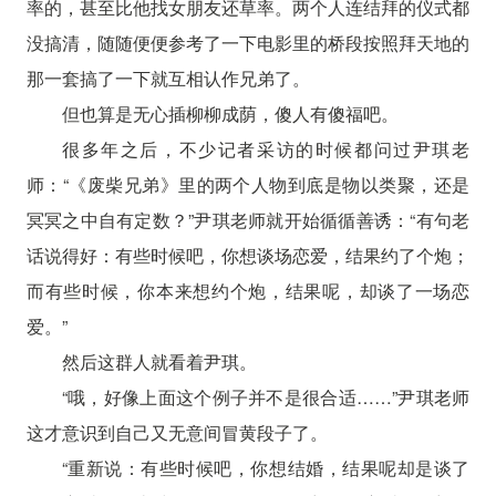
率的，甚至比他找女朋友还草率。两个人连结拜的仪式都
没搞清，随随便便参考了一下电影里的桥段按照拜天地的
那一套搞了一下就互相认作兄弟了。
但也算是无心插柳柳成荫，傻人有傻福吧。
很多年之后，不少记者采访的时候都问过尹琪老
师：“《废柴兄弟》里的两个人物到底是物以类聚，还是
冥冥之中自有定数？”尹琪老师就开始循循善诱：“有句老
话说得好：有些时候吧，你想谈场恋爱，结果约了个炮；
而有些时候，你本来想约个炮，结果呢，却谈了一场恋
爱。”
然后这群人就看着尹琪。
“哦，好像上面这个例子并不是很合适……”尹琪老师
这才意识到自己又无意间冒黄段子了。
“重新说：有些时候吧，你想结婚，结果呢却是谈了