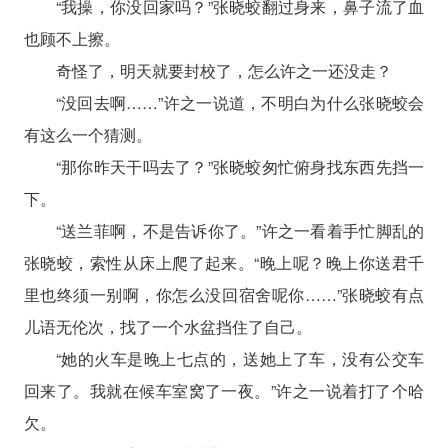
“我操，你没回家吗？”张晓蛟翻过身来，鼻子流了血
也顾不上擦。
奇怪了，明天就要封校了，怎么许之一还没走？
“没回去啊……”许之一说道，不明白为什么张晓蛟会
有这么一个猜测。
“那你昨天干吗去了？”张晓蛟匆忙俯身找东西先挡一
下。
“送兰菲啊，不是告诉你了。”许之一看着手忙脚乱的
张晓蛟，索性从床上爬了起来。“晚上呢？晚上你送君千
里也终须一别啊，你怎么没回宿舍呢你……”张晓蛟有点
儿语无伦次，找了一个水盆挡住了自己。
“她的火车是晚上七点的，送她上了车，没有公交车
回来了。我就在候车室窝了一夜。”许之一说着打了个哈
欠。