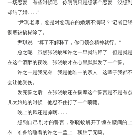
一场恋爱；有些时候吧，你明明只是想谈个恋爱，没想到
却结了婚……”
“尹琪老师，您是对您现在的婚姻不满吗？”记者已经
彻底被搞糊涂了。
尹琪说：“算了不解释了，你们领会精神就行。”
总之呢，虽然张晓蛟和许之一早就结拜了，但是就是
在这个酒醉的夜晚，张晓蛟才在心里默默发了一个誓。
许之一是我兄弟，我是他唯一的亲人，这辈子我都不
会让他受伤。
发完誓之后，在张晓蛟还在揣摩这个誓言是不是有点
儿太娘炮的时候，他忍不住打了一个喷嚏。
晚上的风还是凉啊……
想到自己刚才的誓言，张晓蛟解开了缠在腰间的上
衣，准备给睡着的许之一盖上，聊胜于无嘛。