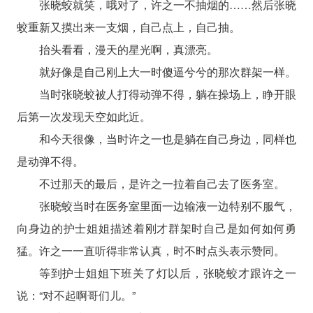
张晓蛟就笑，哦对了，许之一不抽烟的……然后张晓
蛟重新又摸出来一支烟，自己点上，自己抽。
抬头看看，漫天的星光啊，真漂亮。
就好像是自己刚上大一时傻逼兮兮的那次群架一样。
当时张晓蛟被人打得动弹不得，躺在操场上，睁开眼
后第一次发现天空如此近。
和今天很像，当时许之一也是躺在自己身边，同样也
是动弹不得。
不过那天的最后，是许之一拉着自己去了医务室。
张晓蛟当时在医务室里面一边输液一边特别不服气，
向身边的护士姐姐描述着刚才群架时自己是如何如何勇
猛。许之一一直听得非常认真，时不时点头表示赞同。
等到护士姐姐下班关了灯以后，张晓蛟才跟许之一
说：“对不起啊哥们儿。”