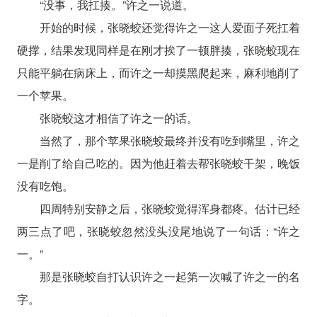
“没事，我扛揍。”许之一说道。
开始的时候，张晓蛟还觉得许之一这人爱面子死扛着
硬撑，结果发现同样是在刚才挨了一顿胖揍，张晓蛟现在
只能平躺在病床上，而许之一却摸黑爬起来，麻利地削了
一个苹果。
张晓蛟这才相信了许之一的话。
当然了，那个苹果张晓蛟最终并没有吃到嘴里，许之
一是削了给自己吃的。因为他赶着去帮张晓蛟干架，晚饭
没有吃饱。
四周特别安静之后，张晓蛟觉得浑身都疼。估计已经
两三点了吧，张晓蛟忽然没头没尾地说了一句话：“许之
一。”
那是张晓蛟自打认识许之一起第一次喊了许之一的名
字。