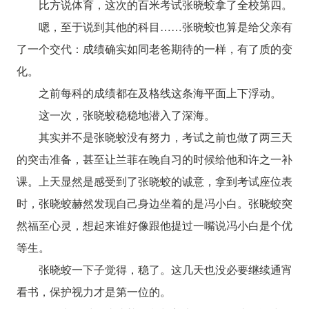
比方说体育，这次的百米考试张晓蛟拿了全校第四。
嗯，至于说到其他的科目……张晓蛟也算是给父亲有
了一个交代：成绩确实如同老爸期待的一样，有了质的变
化。
之前每科的成绩都在及格线这条海平面上下浮动。
这一次，张晓蛟稳稳地潜入了深海。
其实并不是张晓蛟没有努力，考试之前也做了两三天
的突击准备，甚至让兰菲在晚自习的时候给他和许之一补
课。上天显然是感受到了张晓蛟的诚意，拿到考试座位表
时，张晓蛟赫然发现自己身边坐着的是冯小白。张晓蛟突
然福至心灵，想起来谁好像跟他提过一嘴说冯小白是个优
等生。
张晓蛟一下子觉得，稳了。这几天也没必要继续通宵
看书，保护视力才是第一位的。