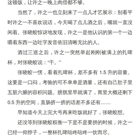
这顿饭，让许之一晚上肉偿都不够。
当然了，许之一也立刻来了一点儿才艺展示：别看平
时许之一不喜欢说话，今天喝了点儿酒之后，嘴就一直没
闲着。张晓蛟惊讶地发现，许之一是他认识的第一个一边
嚼着东西一边吐字发音依旧清晰无比的人。
酒过三巡之后，许之一突然举起刚刚被满上的扎啤
杯，对张晓蛟说：“干。”
张晓蛟一愣，看着扎啤杯，差不多有 1.5 升的容量。
这要是一口闷，考验的可不单单是酒量，还有自己肚子里
五脏六腑的容积问题。膀胱里早就满了，胃里大概还剩下
0.5 升的空间，直肠挤一挤的话差不多还有……
早知道今天上完大号再来吃饭就好了，张晓蛟想。
还没等到张晓蛟权衡一下是不是要拼的时候，许之一
已经一仰脖子，一整杯扎啤咕咚咕咚一饮而尽。