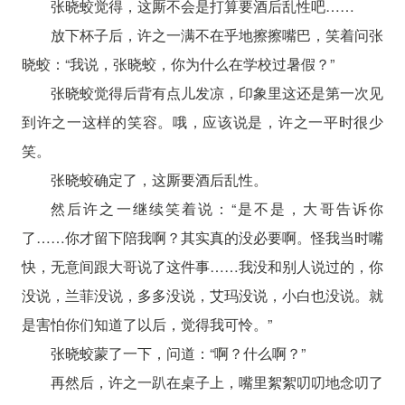
张晓蛟觉得，这厮不会是打算要酒后乱性吧……
放下杯子后，许之一满不在乎地擦擦嘴巴，笑着问张
晓蛟：“我说，张晓蛟，你为什么在学校过暑假？”
张晓蛟觉得后背有点儿发凉，印象里这还是第一次见
到许之一这样的笑容。哦，应该说是，许之一平时很少
笑。
张晓蛟确定了，这厮要酒后乱性。
然后许之一继续笑着说：“是不是，大哥告诉你
了……你才留下陪我啊？其实真的没必要啊。怪我当时嘴
快，无意间跟大哥说了这件事……我没和别人说过的，你
没说，兰菲没说，多多没说，艾玛没说，小白也没说。就
是害怕你们知道了以后，觉得我可怜。”
张晓蛟蒙了一下，问道：“啊？什么啊？”
再然后，许之一趴在桌子上，嘴里絮絮叨叨地念叨了