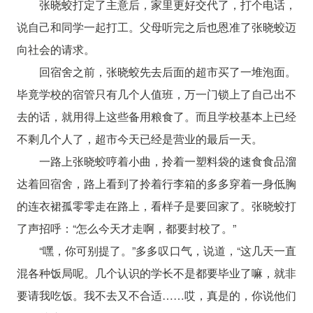
张晓蛟打定了主意后，家里更好交代了，打个电话，
说自己和同学一起打工。父母听完之后也恩准了张晓蛟迈
向社会的请求。
回宿舍之前，张晓蛟先去后面的超市买了一堆泡面。
毕竟学校的宿管只有几个人值班，万一门锁上了自己出不
去的话，就用得上这些备用粮食了。而且学校基本上已经
不剩几个人了，超市今天已经是营业的最后一天。
一路上张晓蛟哼着小曲，拎着一塑料袋的速食食品溜
达着回宿舍，路上看到了拎着行李箱的多多穿着一身低胸
的连衣裙孤零零走在路上，看样子是要回家了。张晓蛟打
了声招呼：“怎么今天才走啊，都要封校了。”
“嘿，你可别提了。”多多叹口气，说道，“这几天一直
混各种饭局呢。几个认识的学长不是都要毕业了嘛，就非
要请我吃饭。我不去又不合适……哎，真是的，你说他们