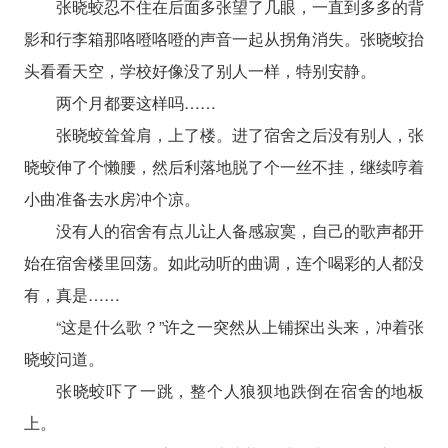
张晓蛟忍不住在后面多张望了几眼，一直到多多的背
影和行李箱那咯噔咯噔的声音一起从拐角消失。张晓蛟抬
头看看天空，学校好像没了别人一样，特别安静。
两个月都要这样吗……
张晓蛟耸耸肩，上了楼。进了宿舍之后没有别人，张
晓蛟伸了个懒腰，然后利落地脱了个一丝不挂，继续哼着
小曲准备去水房冲个凉。
没有人的宿舍有点儿让人备感寂寞，自己的歌声都开
始在宿舍楼里回荡。如此动听的曲调，连个喝彩的人都没
有，真是……
“这是什么歌？”许之一突然从上铺探出头来，冲着张
晓蛟问道。
张晓蛟吓了一跳，整个人狼狈地跌倒在宿舍的地板
上。