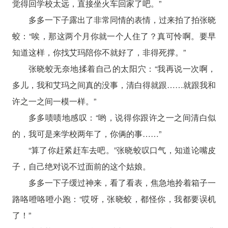
觉得回学校太远，直接坐火车回家了吧。”
多多一下子露出了非常同情的表情，过来拍了拍张晓
蛟：“唉，那这两个月你就一个人住了？真可怜啊。要早
知道这样，你找艾玛陪你不就好了，非得死撑。”
张晓蛟无奈地揉着自己的太阳穴：“我再说一次啊，
多儿，我和艾玛之间真的没事，清白得就跟……就跟我和
许之一之间一模一样。”
多多啧啧地感叹：“哟，说得你跟许之一之间清白似
的，我可是来学校两年了，你俩的事……”
“算了你赶紧赶车去吧。”张晓蛟叹口气，知道论嘴皮
子，自己绝对说不过面前的这个姑娘。
多多一下子缓过神来，看了看表，焦急地拎着箱子一
路咯噔咯噔小跑：“哎呀，张晓蛟，都怪你，我都要误机
了！”