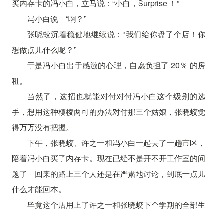
买内存卡的冯小白，立马说：“小白，Surprise ！”
冯小白说：“啊？”
张晓蛟沉着稳健地继续说：“我们给你盘了个店！你
想做点儿什么呢？”
于是冯小白出于感激的心理，自愿负担了 20％ 的房
租。
当然了，这招也就能对付对付冯小白这个级别的选
手，想用这种模棱两可的办法对付那三个姑娘，张晓蛟觉
得万万没有把握。
下午，张晓蛟、许之一和冯小白一起去了一趟市区，
陪着冯小白买了内存卡。现在已经不是开不开工作室的问
题了，回来的路上三个人还是在严肃地讨论，到底干点儿
什么才能回本。
毕竟这个店用上了许之一和张晓蛟下个学期的全部生