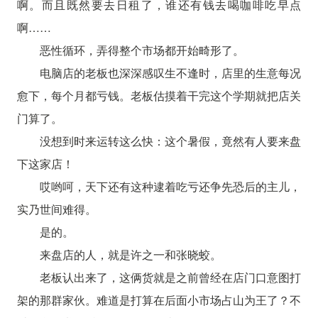
啊。而且既然要去日租了，谁还有钱去喝咖啡吃早点
啊……
恶性循环，弄得整个市场都开始畸形了。
电脑店的老板也深深感叹生不逢时，店里的生意每况
愈下，每个月都亏钱。老板估摸着干完这个学期就把店关
门算了。
没想到时来运转这么快：这个暑假，竟然有人要来盘
下这家店！
哎哟呵，天下还有这种逮着吃亏还争先恐后的主儿，
实乃世间难得。
是的。
来盘店的人，就是许之一和张晓蛟。
老板认出来了，这俩货就是之前曾经在店门口意图打
架的那群家伙。难道是打算在后面小市场占山为王了？不