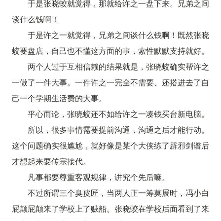
于是张晓蛟就觉得，那就给许之一盘下来。兄弟之间
谈什么钱啊！
于是许之一就觉得，兄弟之间谈什么钱啊！既然张晓
蛟要盘店，自己也不懂这方面的事，索性默默支持就好。
两个人过于互相信赖的结果就是，张晓蛟确实帮许之
一做了一件大事。一件许之一完全不需要、还搭进去了自
己一个学期生活费的大事。
平心而论，张晓蛟还不如给许之一凑钱买台新电脑。
所以，很多事情需要提前沟通，沟通之后才能行动。
这个问题确实很尴尬，就好像是某个大侠练了辟邪剑谱后
才想起来要传宗接代。
凡事都要尊重客观规律，讲究个先后嘛。
不过所谓三个臭皮匠，当两人正一筹莫展时，冯小白
屁颠屁颠来了学校上了贼船。张晓蛟在学校后面看到了来