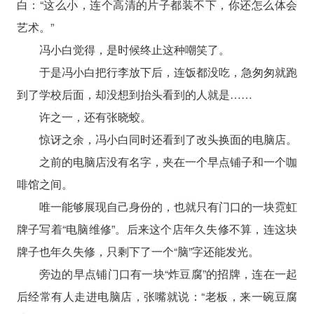
白：“这么小，连个高清的片子都装不下，你还怎么体会
艺术。”
冯小白觉得，是时候终止这种嘲笑了。
于是冯小白把行李放下后，连饭都没吃，急匆匆就跑
到了学校后面，却没想到抬头看到的人就是……
许之一，还有张晓蛟。
惊讶之余，冯小白同时还看到了改头换面的电脑店。
之前的电脑店没有名字，夹在一个早点铺子和一个咖
啡馆之间。
唯一能够展现自己身份的，也就只有门口的一块霓虹
牌子写着“电脑维修”。后来这个店年久失修不算，连这块
牌子也年久失修，只剩下了一个“脑”字还能发光。
旁边的早点铺门口有一块“炸豆腐”的招牌，连在一起
后经常有人走进电脑店，张嘴就说：“老板，来一碗豆腐