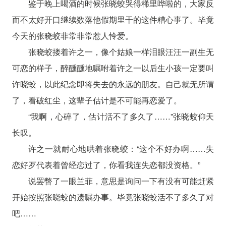
鉴于晚上喝酒的时候张晓蛟哭得稀里哗啦的，大家反
而不太好开口继续数落他假期里干的这件糟心事了。毕竟
今天的张晓蛟非常非常惹人怜爱。
张晓蛟搂着许之一，像个姑娘一样泪眼汪汪一副生无
可恋的样子，醉醺醺地嘱咐着许之一以后生小孩一定要叫
许晓蛟，以此纪念即将失去的永远的朋友。自己就无所谓
了，看破红尘，这辈子估计是不可能再恋爱了。
“我啊，心碎了，估计活不了多久了……”张晓蛟仰天
长叹。
许之一就耐心地哄着张晓蛟：“这个不好办啊……失
恋好歹代表着曾经恋过了，你看我连失恋都没资格。”
说罢瞥了一眼兰菲，意思是询问一下有没有可能赶紧
开始按照张晓蛟的遗嘱办事。毕竟张晓蛟活不了多久了对
吧……