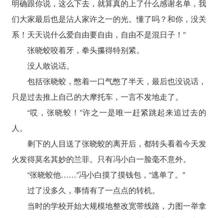
明确跟你说，这么下去，就算真的上了什么感谢名单，我
们大家最后也是沾人家许之一的光。懂了吗？和你，没关
系！天天说什么爱自由要自由，自由不是混日子！”
张晓蛟咬着牙，拳头攥得特别紧。
没人敢说话。
包括张晓蛟，憋着一口气憋了半天，最后也没说话，
只是过去推上自己的大摩托车，一言不发地走了。
“哎，张晓蛟！”许之一是唯一赶紧跳起来追过去的
人。
剩下的人目送了张晓蛟的离开后，都转头看着今天发
火发得莫名其妙的兰菲。只有冯小白一脸毫不意外。
“张晓蛟他……”冯小白摸了摸钱包，“逃单了。”
过了没多久，事情有了一点点的转机。
当时的学校开始大规模地整改宽带线路，力图一举拿