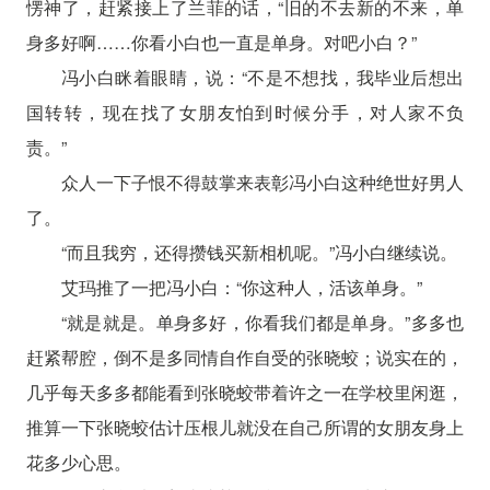
愣神了，赶紧接上了兰菲的话，“旧的不去新的不来，单
身多好啊……你看小白也一直是单身。对吧小白？”
冯小白眯着眼睛，说：“不是不想找，我毕业后想出
国转转，现在找了女朋友怕到时候分手，对人家不负
责。”
众人一下子恨不得鼓掌来表彰冯小白这种绝世好男人
了。
“而且我穷，还得攒钱买新相机呢。”冯小白继续说。
艾玛推了一把冯小白：“你这种人，活该单身。”
“就是就是。单身多好，你看我们都是单身。”多多也
赶紧帮腔，倒不是多同情自作自受的张晓蛟；说实在的，
几乎每天多多都能看到张晓蛟带着许之一在学校里闲逛，
推算一下张晓蛟估计压根儿就没在自己所谓的女朋友身上
花多少心思。