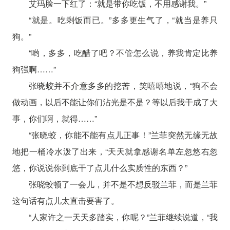
艾玛脸一下红了：“就是带你吃饭，不用感谢我。”
“就是。吃剩饭而已。”多多更生气了，“就当是养只
狗。”
“哟，多多，吃醋了吧？不管怎么说，养我肯定比养
狗强啊……”
张晓蛟并不介意多多的挖苦，笑嘻嘻地说，“狗不会
做动画，以后不能让你们沾光是不是？等以后我干成了大
事，你们啊，就得……”
“张晓蛟，你能不能有点儿正事！”兰菲突然无缘无故
地把一桶冷水泼了出来，“天天就拿感谢名单左忽悠右忽
悠，你说说你到底干了点儿什么实质性的东西？”
张晓蛟顿了一会儿，并不是不想反驳兰菲，而是兰菲
这句话有点儿太直击要害了。
“人家许之一天天多踏实，你呢？”兰菲继续说道，“我