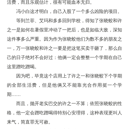
活费，而且乐观估计，很有可能血本无归。
冯小白这才明白，自己入股了一个多么凶险的项目。
等到兰菲、艾玛和多多回到学校，得知了张晓蛟和许
之一是如何在暑假里冲动了一把后，也是如临大敌，深知
这件事多么严重。因为作为张晓蛟他们为数不多的朋友之
一，万一张晓蛟和许之一要是把这笔买卖干砸了，那么自
己的日子绝对不会好过：他俩一定会整整一个学期在自己
这里蹭吃蹭喝。
因为吧，毕竟这个店用上了许之一和张晓蛟下个学期
的全部生活费，但是他俩又不能靠光合作用挺一个学
期……
而且，抛开老实巴交的许之一不算；依照张晓蛟的性
格，他一定会蹭吃蹭喝得特别心安理得，这种表现更叫人
来气，简直罪无可赦。