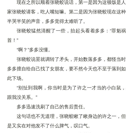
现在之所以顺着张晓蛟说话，第一是因为这顿饭是人
家张晓蛟请客，吃人嘴短嘛。第二是因为张晓蛟现在这种
半哭半笑的声音，多多觉得太难听了。
张晓蛟猛然清醒了一些，抬起头看着多多：“罪魁祸
首！”
“啊？”多多没懂。
张晓蛟说罢就调转了矛头，开始数落多多，都怪当时
多多擅自给自己找了女朋友，要不然今天也不至于落到如
此下场。
“别扯到我啊，你当时是为了许之一才当的小白鼠，
跟我没关系。”
多多迅速洗刷了自己的售后责任。
这句话也不无道理，张晓蛟瞅了瞅身边的许之一，但
是又实在对他发不了什么脾气，叹口气。