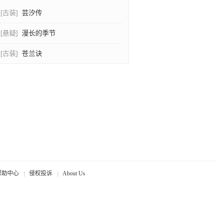
[古装]
芸汐传
[悬疑]
漫长的季节
[古装]
苍兰诀
帮助中心
侵权投诉
About Us