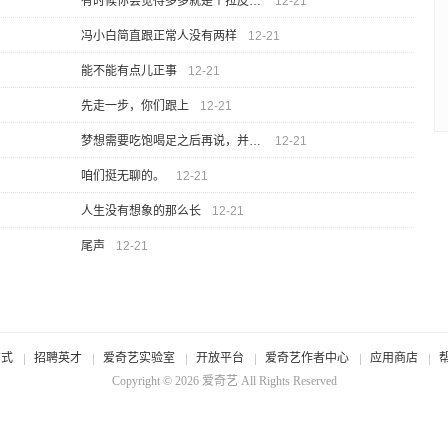
有时候你会觉得多多就是个拉皮条的
12-21
冯小白简直跟正常人没有两样
12-21
能不能有点儿正事
12-21
先走一步，你们跟上
12-21
梦想需要吃饱喝足之后再说，并不是我变了。
12-21
咱们挺无聊的。
12-21
人生没有想象的那么长
12-21
尾声
12-21
方式
招聘英才
爱奇艺实验室
开放平台
爱奇艺作者中心
应用商店
Copyright © 2026
爱奇艺
All Rights Reserved