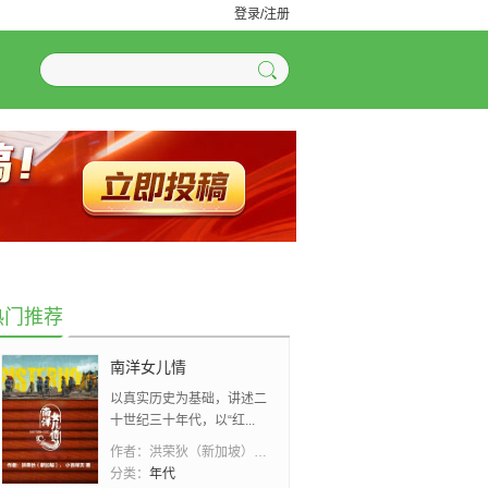
登录/注册
热门推荐
南洋女儿情
以真实历史为基础，讲述二
十世纪三十年代，以“红...
作者：
洪荣狄（新加坡）、 小吉祥天
分类：
年代