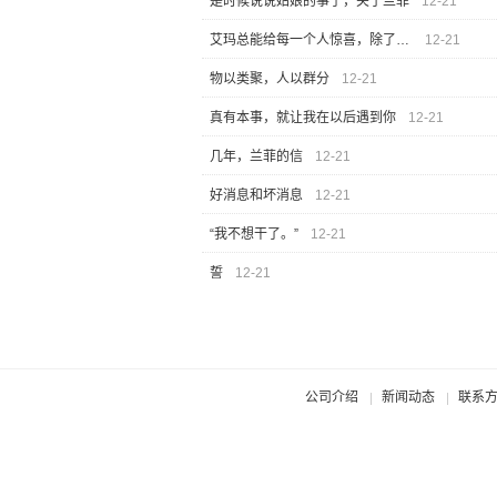
是时候说说姑娘的事了，关于兰菲
12-21
艾玛总能给每一个人惊喜，除了她自己
12-21
物以类聚，人以群分
12-21
真有本事，就让我在以后遇到你
12-21
几年，兰菲的信
12-21
好消息和坏消息
12-21
“我不想干了。”
12-21
誓
12-21
公司介绍
新闻动态
联系