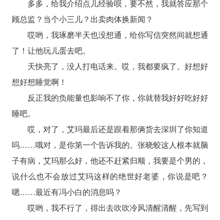
多多，给我介绍点儿经验呗，要不然，我就答应那个
顾总监？当个小三儿？出卖肉体换新闻？
哎哟，我琢磨半天也没想通，给你写信突然间就想通
了！让他玩儿蛋去吧。
天快亮了，没人打电话来。哎，我都要疯了。好想好
想好想睡觉啊！
反正我的负能量也影响不了你，你就替我好好吃好好
睡吧。
哎，对了，艾玛最后还是跟着那俩货去深圳了你知道
吗……哦对，是你第一个告诉我的。张晓蛟这人根本就脑
子有病，艾玛那么好，他还不赶紧归顺，我要是个男的，
说什么也不会放过艾玛这样的绝世好老婆，你说是吧？
嗯……最近有冯小白的消息吗？
哎哟，我不行了，得出去吹吹冷风清醒清醒，先写到