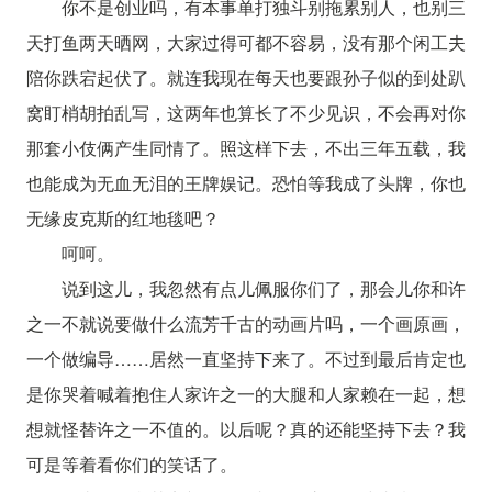
你不是创业吗，有本事单打独斗别拖累别人，也别三
天打鱼两天晒网，大家过得可都不容易，没有那个闲工夫
陪你跌宕起伏了。就连我现在每天也要跟孙子似的到处趴
窝盯梢胡拍乱写，这两年也算长了不少见识，不会再对你
那套小伎俩产生同情了。照这样下去，不出三年五载，我
也能成为无血无泪的王牌娱记。恐怕等我成了头牌，你也
无缘皮克斯的红地毯吧？
呵呵。
说到这儿，我忽然有点儿佩服你们了，那会儿你和许
之一不就说要做什么流芳千古的动画片吗，一个画原画，
一个做编导……居然一直坚持下来了。不过到最后肯定也
是你哭着喊着抱住人家许之一的大腿和人家赖在一起，想
想就怪替许之一不值的。以后呢？真的还能坚持下去？我
可是等着看你们的笑话了。