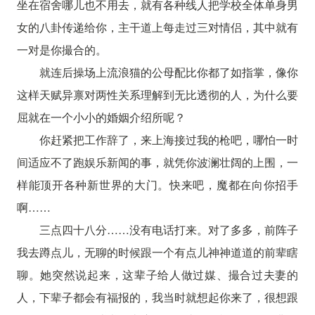
坐在宿舍哪儿也不用去，就有各种线人把学校全体单身男
女的八卦传递给你，主干道上每走过三对情侣，其中就有
一对是你撮合的。
就连后操场上流浪猫的公母配比你都了如指掌，像你
这样天赋异禀对两性关系理解到无比透彻的人，为什么要
屈就在一个小小的婚姻介绍所呢？
你赶紧把工作辞了，来上海接过我的枪吧，哪怕一时
间适应不了跑娱乐新闻的事，就凭你波澜壮阔的上围，一
样能顶开各种新世界的大门。快来吧，魔都在向你招手
啊……
三点四十八分……没有电话打来。对了多多，前阵子
我去蹲点儿，无聊的时候跟一个有点儿神神道道的前辈瞎
聊。她突然说起来，这辈子给人做过媒、撮合过夫妻的
人，下辈子都会有福报的，我当时就想起你来了，很想跟