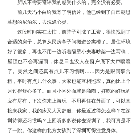
所以不需要避讳我的感受什么的，完全没有必要。
前几天冯小白给我寄了明信片，他已经到了自己朝思
暮想的尼泊尔，去洗涤心灵。
这段时间实在太忙，前阵子刚涨了工资，很快找到了
合适的房子，总算从民房亭子间搬进公寓楼了。居住环境
好了很多，再也不用一边听着隔壁小夫妻吵架一边写稿，
屋顶也不会再漏雨，休息日也没人在窗户底下大声嚷嚷
了。突然之间还真有点儿不习惯啊……因为是跟同事合
租，平时有点儿什么事，大家也能互相照应，真的比上个
月过得舒心多了。而且小区外面就是商圈，好吃的好玩的
应有尽有，下次你来上海玩，不用再住在外面了，可以直
接来我家，我的床又大又舒服。你最近过得怎么样？在深
圳待得还习惯吗？上回听多多说你去深圳了，我可真是吓
了一跳。你这样的北方女孩到了深圳可得注意身体。