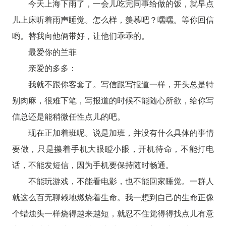
今天上海下雨了，一会儿吃完同事给做的饭，就早点
儿上床听着雨声睡觉。怎么样，羡慕吧？嘿嘿。等你回信
哟。替我向他俩带好，让他们乖乖的。
最爱你的兰菲
亲爱的多多：
我就不跟你客套了。写信跟写报道一样，开头总是特
别肉麻，很难下笔，写报道的时候不能随心所欲，给你写
信总还是能稍微任性点儿的吧。
现在正加着班呢。说是加班，并没有什么具体的事情
要做，只是攥着手机大眼瞪小眼，开机待命，不能打电
话，不能发短信，因为手机要保持随时畅通。
不能玩游戏，不能看电影，也不能回家睡觉。一群人
就这么百无聊赖地燃烧着生命。我一想到自己的生命正像
个蜡烛头一样烧得越来越短，就忍不住觉得得找点儿有意