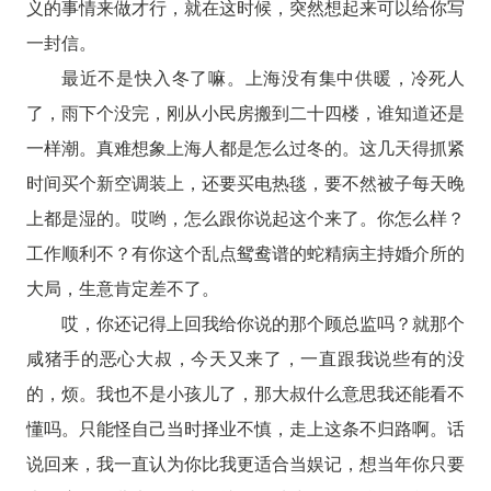
义的事情来做才行，就在这时候，突然想起来可以给你写
一封信。
最近不是快入冬了嘛。上海没有集中供暖，冷死人
了，雨下个没完，刚从小民房搬到二十四楼，谁知道还是
一样潮。真难想象上海人都是怎么过冬的。这几天得抓紧
时间买个新空调装上，还要买电热毯，要不然被子每天晚
上都是湿的。哎哟，怎么跟你说起这个来了。你怎么样？
工作顺利不？有你这个乱点鸳鸯谱的蛇精病主持婚介所的
大局，生意肯定差不了。
哎，你还记得上回我给你说的那个顾总监吗？就那个
咸猪手的恶心大叔，今天又来了，一直跟我说些有的没
的，烦。我也不是小孩儿了，那大叔什么意思我还能看不
懂吗。只能怪自己当时择业不慎，走上这条不归路啊。话
说回来，我一直认为你比我更适合当娱记，想当年你只要