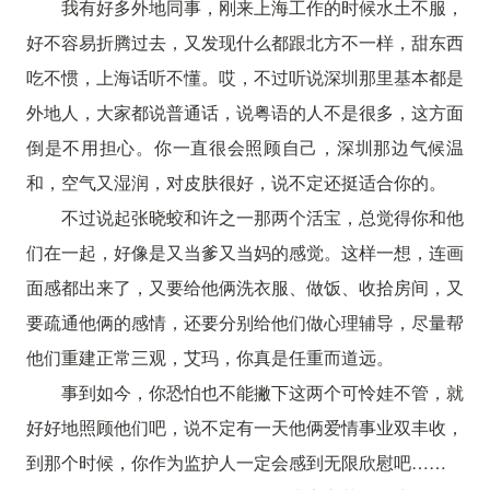
我有好多外地同事，刚来上海工作的时候水土不服，
好不容易折腾过去，又发现什么都跟北方不一样，甜东西
吃不惯，上海话听不懂。哎，不过听说深圳那里基本都是
外地人，大家都说普通话，说粤语的人不是很多，这方面
倒是不用担心。你一直很会照顾自己，深圳那边气候温
和，空气又湿润，对皮肤很好，说不定还挺适合你的。
不过说起张晓蛟和许之一那两个活宝，总觉得你和他
们在一起，好像是又当爹又当妈的感觉。这样一想，连画
面感都出来了，又要给他俩洗衣服、做饭、收拾房间，又
要疏通他俩的感情，还要分别给他们做心理辅导，尽量帮
他们重建正常三观，艾玛，你真是任重而道远。
事到如今，你恐怕也不能撇下这两个可怜娃不管，就
好好地照顾他们吧，说不定有一天他俩爱情事业双丰收，
到那个时候，你作为监护人一定会感到无限欣慰吧……