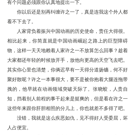
有个问题必须跟你认真地提出一下。
你以后还是别再纠缠许之一了，真是连我这个外人都
看不下去了。
人家背负着振兴中国动画的历史使命，责任大得很。
相比起来，你简直就是中国动画崛起之路上的巨型障碍
物，这样一天天地赖着人家许之一不放算怎么回事？趁着
大家都还年轻的时候放开手，放他向更高的天空飞去吧。
其实你心里也清楚，你俩迟早有一天得分道扬镳，何不好
聚好散呢？许之一本事很大，要不是被你抱着大腿连拖带
拽的，他早就在动画领域突破天际了。张晓蛟，人贵自
知，挡着别人前程的事干起来是挺爽的，但是看在许之一
这些年来跟你肝胆相照的分儿上，你也就差不多得了吧。
没错，我就是这么疾恶如仇，见不得好人受委屈，坏
人占便宜。