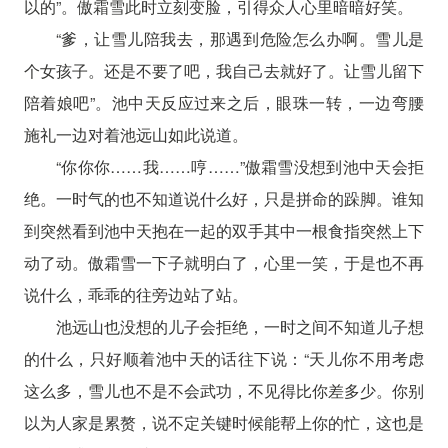
以的”。傲霜雪此时立刻变脸，引得众人心里暗暗好笑。
“爹，让雪儿陪我去，那遇到危险怎么办啊。雪儿是
个女孩子。还是不要了吧，我自己去就好了。让雪儿留下
陪着娘吧”。池中天反应过来之后，眼珠一转，一边弯腰
施礼一边对着池远山如此说道。
“你你你……我……哼……”傲霜雪没想到池中天会拒
绝。一时气的也不知道说什么好，只是拼命的跺脚。谁知
到突然看到池中天抱在一起的双手其中一根食指突然上下
动了动。傲霜雪一下子就明白了，心里一笑，于是也不再
说什么，乖乖的往旁边站了站。
池远山也没想的儿子会拒绝，一时之间不知道儿子想
的什么，只好顺着池中天的话往下说：“天儿你不用考虑
这么多，雪儿也不是不会武功，不见得比你差多少。你别
以为人家是累赘，说不定关键时候能帮上你的忙，这也是