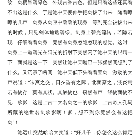
纹，剑柄呈碧绿色，外观古香古色。但是只看这些还真看
不出这是什么，于是池中天便伸手把剑拔了出来，随着嚓
嚓的几声，剑身从剑匣中缓缓的现身，等到完全被拔出来
的时候，只见剑体通透碧绿。剑身上碧光流转，若隐若
现，仔细看着剑身，竟然有剑身忽隐忽现的感觉。这时，
剑身上一道碧光在阳光的折射下突然闪了池中天的眼睛一
下，而就是这一下，突然让池中天嘴巴一张猛然间想到了
什么。又沉寂了瞬间，池中天低下头看着宝剑，激动的大
声说道：“味爽之交，日夕昏有之际，北面察之，淡炎焉
若有物存，莫有其状。其触物也，窃然有声，经物而物不
见，承影！这是上古十大名剑之一的承影！上古奇人孔周
所藏的绝世名剑承影啊！爹，想不到你竟然会有这把
剑”！
池远山突然哈哈大笑道：“好儿子，你怎么这么肯定