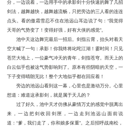
分，一边说着，一边用手中的承影剑十分快速的舞了几招
剑法，越舞越快，越舞越流畅，只把旁边的三人看的连连
点头。看的傲霜雪忍不住在池远山耳边说了句：“我觉得
天哥的气势变了！变得好强，好有大侠的感觉”。
池中天这边舞完最后一招后。剑指云霄，抬头对着天
空大喊了一句：承影！你我终将叱咤江湖！霎时间！只见
苍茫大地上，一位豪气冲天的青年，剑指苍穹。而天上的
白云似乎也被这气势影响到了。原本有些阴暗的天空，一
下子变得晴朗无比！整个大地似乎都在回应着！
旁边的池远山看到这一幕，心里也是激动万分。心里
想道：难道这承影剑，就是属于天儿的？
过了好久，池中天才仿佛从豪情万丈的感觉中脱离出
来，一边把剑收回剑匣，一边走到池远山面前说
道：“爹，我们走了，你和娘多保重”。之后招呼战南松，