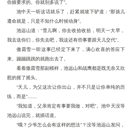
你娘要求的。你就别多说了”。
池中天一听这话就乐了，赶紧就坡下驴道：“那孩儿
遵命就是，只是不知什么时候动身”。
池远山道：“雪儿啊，你去收拾收拾，明天一大早，
我去送你们，你先去吧，我这还有些事要跟天儿交代”。
傲霜雪一听这事已经定下来了，满心欢喜的答应下
来。蹦蹦跳跳的就跑出去了。
看着傲霜雪那副模样，池远山和战鹰都是既无奈又欣
慰的摇了摇头。
“天儿，为父这次让你出山，并不只是让你单纯的历
练，而是”……
“我知道，父亲肯定有事要我做，对吧”。池中天没等
池远山说完，就插话道。
“哦？少爷怎么会有这样的想法”？没等池远山发问，