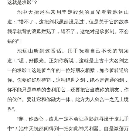
这就是承影”？
池中天抬起头来用坚定毅然的目光看着池远山
道：“错不了，这把剑我虽然没见过，但是关于它的故事
我早就背的滚瓜烂熟了，错不了，这绝对是承影剑。不会
错的”！
池远山听到这番话。用手抚着自己不长的胡须
道：“嗯，好眼光。正如你所说，这就是上古十大名剑之
一的承影！这是爹当年的一位好朋友相赠，如今爹转送给
你。你要好好对待它，这种绝世之剑，绝不是普通的剑，
你不能只是单单的去利用它，还要把它当成你的朋友，你
的伙伴。要让它和你融为一体，此方为人剑合一之无上境
界”。
“爹，你放心，孩儿一定不会让承影剑辱没于孩儿手
中”！池中天恍然间得到一把如此神兵利器。自是激荡万