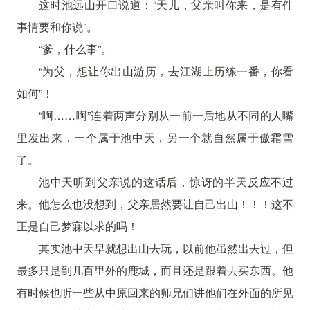
这时池远山开口说道：“天儿，父亲叫你来，是有件
事情要和你说”。
“爹，什么事”。
“为父，想让你出山游历，去江湖上历练一番，你看
如何”！
“啊……啊”连着两声分别从一前一后地从不同的人嘴
里发出来，一个属于池中天，另一个就自然属于傲霜雪
了。
池中天听到父亲说的这话后，惊讶的半天反应不过
来。他怎么也没想到，父亲居然要让自己出山！！！这不
正是自己梦寐以求的吗！
其实池中天早就想出山去玩，以前他虽然出去过，但
最多只是到几百里外的鹿城，而且还是跟着去买东西。他
有时候也听一些从中原回来的师兄们讲他们在外面的所见