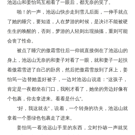
池远山和姜怡筠互相看了一眼后，都无奈的笑了。
啪！的一声，池远山快步走到雪儿后面，一伸手就点
了她的睡穴，要知道，人在梦游的时候，是决计不能被硬
生生的唤醒的，否则，梦游的人轻则出现抽搐，重则可能
会丧了性命。
被点了睡穴的傲霜雪往后一仰就直接倒在了池远山的
身上，池远山无奈的和妻子对看了一眼，就和妻子一起扶
着傲霜雪进了自己的卧房，然后把傲霜雪放到了床上，姜
怡筠一边替她盖好被子，一边对池远山说道：“这孩子，
肯定是一夜都坐在门口，我刚才看了，她坐的旁边好像有
个包裹，你去拿进来。看看是什么”。
“好，我这就去”，说着，一个转身的功夫，池远山就
拿着一个墨绿色包裹走了进来。
姜怡筠一看池远山手里的东西，立时扑哧一声就笑