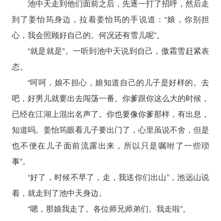
池中天走到他们面前之后，先逐一打了招呼，然后走
到了姜怡筠身边，拉着姜怡筠的手说道：“娘，你别担
心，我会照顾好自己的。何况还有雪儿呢”。
“就是就是”。一听到池中天说到自己，傲霜雪赶紧表
态。
“呵呵，娘不担心，娘知道自己的儿子是好样的。去
吧，好男儿就要出去闯荡一番。你爹跟你这么大的时候，
已经在江湖上混出名声了。你也要像你爹那样，有出息，
知道吗。姜怡筠眼看儿子要出门了，心里虽说不舍，但是
也不便在儿子面前流露出来，所以只是嘱咐了一些琐
事”。
“好了，时候不早了，走，我送你们出山”，池远山说
着，就走到了池中天身边。
“嗯，那娘我走了。各位师兄师弟们。我走啦”。