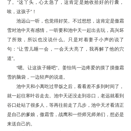
了。“这丫头，心太急了，这肯定是她收拾好的行囊，
唉，这孩子”！
池远山一听，也觉得好笑。不过想想，这肯定是傲霜
雪对池中天有感情，一听要和池中天一起出去玩，高兴坏
了所致，所以也没说什么。只是对着妻子小声的说了
句：“让雪儿睡一会，一会天大亮了，我再解了他的穴
道”。
“嗯。让这孩子睡吧”。姜怡筠一边疼爱的摸了摸傲霜
雪的脑袋，一边轻声的说道。
池中天和小离吃过早饭之后，看看差不多到时间了，
就一起往寒叶谷走去。池中天还没走到谷口，老远就看到
谷口处站了很多人，等再往前走了几步，池中天才看清正
是自己的爹娘，傲霜雪，战鹰和一些师兄师弟们，想必是
来送自己的。