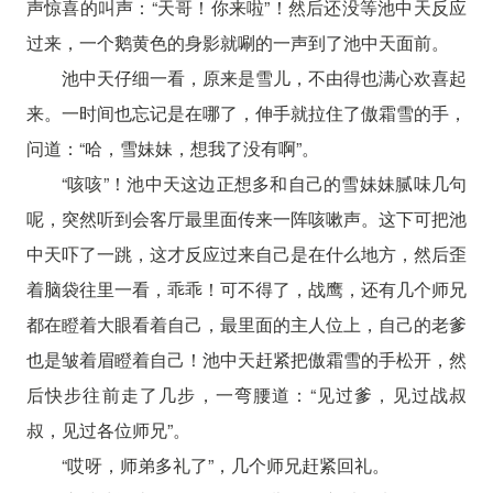
声惊喜的叫声：“天哥！你来啦”！然后还没等池中天反应
过来，一个鹅黄色的身影就唰的一声到了池中天面前。
池中天仔细一看，原来是雪儿，不由得也满心欢喜起
来。一时间也忘记是在哪了，伸手就拉住了傲霜雪的手，
问道：“哈，雪妹妹，想我了没有啊”。
“咳咳”！池中天这边正想多和自己的雪妹妹腻味几句
呢，突然听到会客厅最里面传来一阵咳嗽声。这下可把池
中天吓了一跳，这才反应过来自己是在什么地方，然后歪
着脑袋往里一看，乖乖！可不得了，战鹰，还有几个师兄
都在瞪着大眼看着自己，最里面的主人位上，自己的老爹
也是皱着眉瞪着自己！池中天赶紧把傲霜雪的手松开，然
后快步往前走了几步，一弯腰道：“见过爹，见过战叔
叔，见过各位师兄”。
“哎呀，师弟多礼了”，几个师兄赶紧回礼。