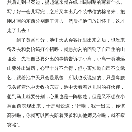
然后走到书案边，提起笔来就在纸上唰唰唰的写着什么。
写了好一会儿写完，之后又拿出几个装书信的棉帛来，把
刚才写的东西分别装了进去，然后把他们放进怀里，这才
走了出去！
到了黄昏时分，池中天从会客厅里出来之后，也没来
得及去和姜怡筠打个招呼，就急匆匆的回到了自己住的山
垭处，先把自己要外出的事情告诉了小离，小离一听池远
山要外出游历，心里十分不舍得，但小离知道自己不会武
艺，跟着池中天只会是累赘，所以也没说别的，只是弯腰
低头帮着池中天收拾东西，池中天看着这儿时的好伙伴，
想到马上就要分别，心里也是一阵酸楚，但是又不想在小
离面前表现出来，于是就说道：“行啦，我一出去，你该
高兴啦，你就可以回去陪着我爹和其他师兄弟啦，就不寂
寞咯”。