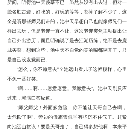
所闻。听得池中天羡慕不已，虽然从没有出去过，但对一
些名胜古迹，好吃的，好玩的等等，都算了解不少了，这
全是听那些师兄们讲的，池中天早想自己也能像师兄们一
样出去玩，但是老爹一直不让。这次老爹突然主动提出让
自己外出游历，而且明确说了是去江湖历练，绝不是去鹿
城买菜，想到这些，池中天不自觉的笑的嘴都咧开了，只
是自己没发觉而已。
“怎么，你不愿意去”？池远山看儿子这幅模样，心里
不免一番好笑。
“啊……啊……愿意愿意。我愿意去”。池中天刚反应
过来，就满口答应道。
“师父师父！外面多危险，你不能让天哥自己去啊，
太危险了啊”。旁边的傲霜雪似乎有些沉不住气了。赶紧
向池远山抗议！要是天哥走了，自己得多想他啊，本来平