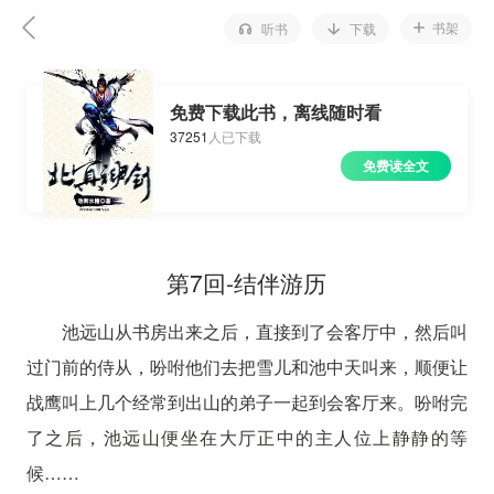
书架
听书
下载
免费下载此书，离线随时看
37251
人已下载
免费读全文
第7回-结伴游历
池远山从书房出来之后，直接到了会客厅中，然后叫
过门前的侍从，吩咐他们去把雪儿和池中天叫来，顺便让
战鹰叫上几个经常到出山的弟子一起到会客厅来。吩咐完
了之后，池远山便坐在大厅正中的主人位上静静的等
候……