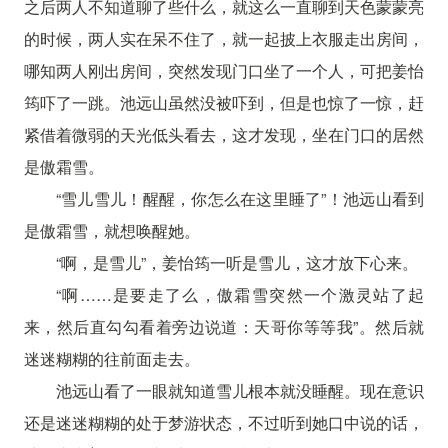
之后两人不知道聊了些什么，就这么一直聊到天色蒙蒙亮
的时候，两人实在呆不住了，就一起披上衣服走出房间，
哪知两人刚出房间，突然发现门口坐了一个人，可把姜怡
筠吓了一跳。池远山虽然没被吓到，但是也惊了一惊，赶
紧借着微弱的天光低头看去，这才发现，坐在门口的居然
是傲霜雪。
“雪儿雪儿！醒醒，你怎么在这里睡了”！池远山看到
是傲霜雪，就想唤醒她。
“啊，是雪儿”，姜怡筠一听是雪儿，这才放下心来。
“啊……是要走了么，傲霜雪突然一个激灵站了起
来，然后直勾勾看着旁边说道：天哥你等等我”。然后就
迷迷糊糊的往前面走去。
池远山看了一眼就知道雪儿根本就没睡醒。现在意识
还是迷迷糊糊的处于梦游状态，不过听到她口中说的话，