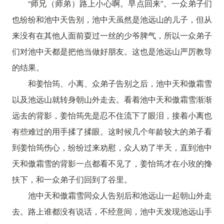
“师兄（师弟）路上小心啊。早点回来”。一众弟子们
也纷纷和池中天告别，池中天虽然是池远山的儿子，但从
来没有在其他人面前耍过一丝的少爷脾气，所以一众弟子
们对池中天都是把他当做好朋友。这也是池远山严厉教导
的结果。
和姜怡筠、小离、众弟子告别之后，池中天和傲霜雪
以及池远山就转身朝山外走去。看着池中天和傲霜雪渐渐
远去的背影，姜怡筠先是忍不住流下了眼泪，接着小离也
有些难过的用手揉了揉眼。这时候几个年龄较大的弟子看
到姜怡筠伤心，纷纷过来劝慰，众人劝了半天，直到池中
天和傲霜雪的背影一点都看不见了，姜怡筠才在小玫的搀
扶下，和一众弟子们回到了谷里。
池中天和傲霜雪同众人告别后和池远山一起朝山外走
去。路上谁都没有说话，不经意间，池中天发现池远山手