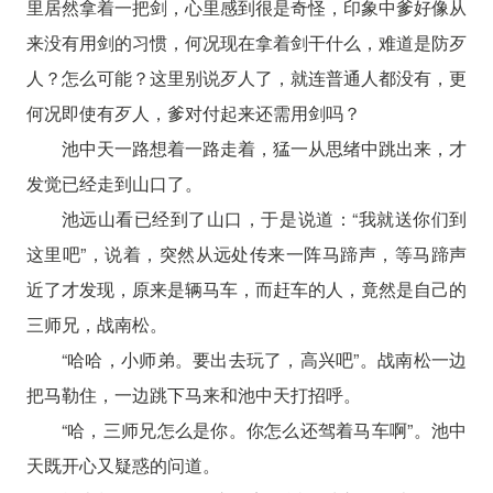
里居然拿着一把剑，心里感到很是奇怪，印象中爹好像从
来没有用剑的习惯，何况现在拿着剑干什么，难道是防歹
人？怎么可能？这里别说歹人了，就连普通人都没有，更
何况即使有歹人，爹对付起来还需用剑吗？
池中天一路想着一路走着，猛一从思绪中跳出来，才
发觉已经走到山口了。
池远山看已经到了山口，于是说道：“我就送你们到
这里吧”，说着，突然从远处传来一阵马蹄声，等马蹄声
近了才发现，原来是辆马车，而赶车的人，竟然是自己的
三师兄，战南松。
“哈哈，小师弟。要出去玩了，高兴吧”。战南松一边
把马勒住，一边跳下马来和池中天打招呼。
“哈，三师兄怎么是你。你怎么还驾着马车啊”。池中
天既开心又疑惑的问道。