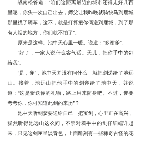
战南松答道：“咱们这距离最近的城市还得走好几百
里呢，你头一次自己出去，师父让我昨晚就骑快马到鹿城
那里找了辆车，这不，就是打算把你俩送到鹿城，到了那
有人烟的地方，你们就不怕了”。
原来是这样。池中天心里一暖。说道：“多谢爹”。
“好了，一家人说什么客气话。天儿，把你手中的剑
给我”。
“是，爹”，池中天并没有问什么，就把剑递给了池远
山。接着，池远山把他手中的剑递给了池中天，并说
道：“这是爹送你的礼物，路上用来防身吧。不过，爹要
考考你，你可知道此剑的来历”？
池中天听到爹要送给自己一把宝剑，心里正在高兴，
猛然听得池远山这么问，不禁对着手中的剑仔细端详起
来，只见这剑匣呈淡青色，上面雕刻有一些稀奇古怪的花