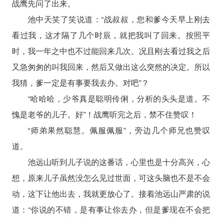
战鹰先问了出来。
池中天笑了笑说道：“战叔叔，您和爹今天早上刚去
看过我，这才隔了几个时辰，就把我叫了回来。按照平
时，我一年之中也不过能回来几次。况且刚去看过我之后
又急匆匆的叫我回来，然后又做出这么突然的决定。所以
我猜，爹一定是有事要我去办。对吧”？
“哈哈哈，少爷真是聪明伶俐，分析的头头是道。不
愧是老爷的儿子。好”！战鹰听完之后，禁不住赞叹！
“师弟果然聪慧。佩服佩服”，旁边几个师兄也赞叹
道。
池远山听到儿子说的这番话，心里也是十分高兴，心
想，原来儿子虽然没怎么见过世面，可这头脑也不是不会
动，这下让他出去，我就更放心了。接着池远山严肃的说
道：“你说的不错，是有事让你去办，但是爹现在不会把