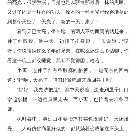
的亮光，虽然微弱，但是也足以驱逐那最后一抹的黑暗。
又过了约莫一炷香的功夫。原本的一丝亮光已经逐渐蔓延
到整个天空了。天亮了。新的一天，来了！
看到天已大亮，坐在地上的两人不约而同的站起来，
伸了伸懒腰。池中天一边扭了扭身躯，一边说道，“哎
呀，你说咱俩这么多年好兄弟，在呢么还这么多话聊，你
看这一晚上都没睡觉，我都不觉得困，哈哈”。
小离一边伸了伸有些酸麻的胳膊，一边无奈的回答
道：“行啦，天亮了，咱们赶紧吃点东西回谷里吧”。
“好好，我先洗把脸”。池中天说着，边走到屋子门口
拿起水桶，一边往屋里走去。而小离，也忙着去准备早
饭。
枫叶谷中，池远山和姜怡筠其实也没睡好。天还没
亮，二人就仿佛商量好似的，都从躺着变成靠在床头上，