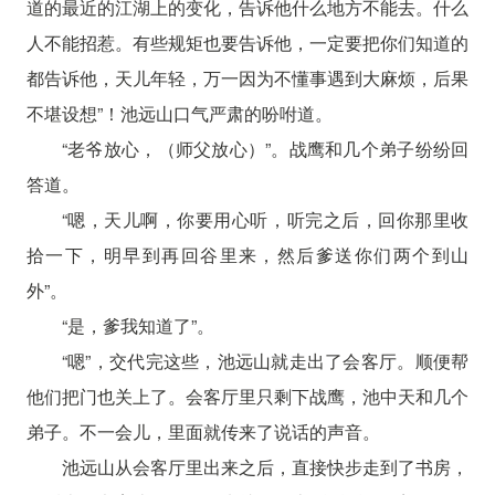
道的最近的江湖上的变化，告诉他什么地方不能去。什么
人不能招惹。有些规矩也要告诉他，一定要把你们知道的
都告诉他，天儿年轻，万一因为不懂事遇到大麻烦，后果
不堪设想”！池远山口气严肃的吩咐道。
“老爷放心，（师父放心）”。战鹰和几个弟子纷纷回
答道。
“嗯，天儿啊，你要用心听，听完之后，回你那里收
拾一下，明早到再回谷里来，然后爹送你们两个到山
外”。
“是，爹我知道了”。
“嗯”，交代完这些，池远山就走出了会客厅。顺便帮
他们把门也关上了。会客厅里只剩下战鹰，池中天和几个
弟子。不一会儿，里面就传来了说话的声音。
池远山从会客厅里出来之后，直接快步走到了书房，