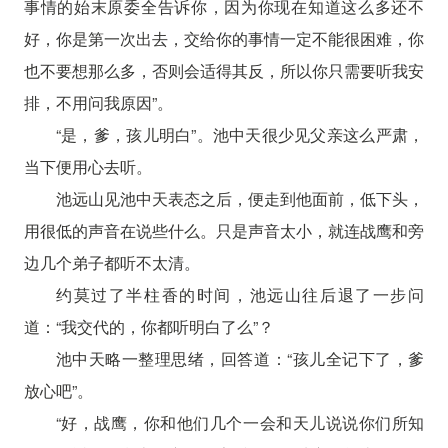
事情的始末原委全告诉你，因为你现在知道这么多还不
好，你是第一次出去，交给你的事情一定不能很困难，你
也不要想那么多，否则会适得其反，所以你只需要听我安
排，不用问我原因”。
“是，爹，孩儿明白”。池中天很少见父亲这么严肃，
当下便用心去听。
池远山见池中天表态之后，便走到他面前，低下头，
用很低的声音在说些什么。只是声音太小，就连战鹰和旁
边几个弟子都听不太清。
约莫过了半柱香的时间，池远山往后退了一步问
道：“我交代的，你都听明白了么”？
池中天略一整理思绪，回答道：“孩儿全记下了，爹
放心吧”。
“好，战鹰，你和他们几个一会和天儿说说你们所知