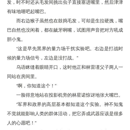
发，时不时还从毛发间挑出虫子直接塞进嘴里，然后津津
有味地咂吧起嘴巴。
而右边猴子虽然也在鼓捣毛发，可却是生拉硬拽，嘴
巴自然也没闲着，都在龇牙咧嘴，试图用声音把对方吼成
胆小鬼。
“这是早先黑界的量力场干扰实验吧。右边是打战时
候的量力场信号，左边是没打战。”
乌语眯缝着眼睛开口，这时他正和林雷谨父子两人一
同站在房间里。
“啊，你知道这个！”
一脸得意地站在投影机旁的林星诺惊讶地张大嘴巴。
“军界和政界的高层基本都知道这个实验。神不知鬼
不觉就能影响人类的群体活动，把它弄成武器应该是很多
人的心愿吧！”