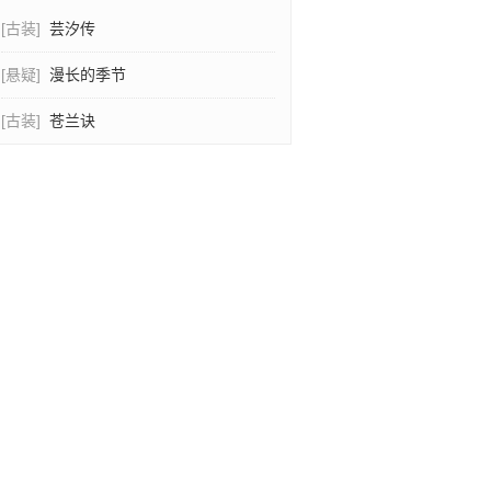
[古装]
芸汐传
[悬疑]
漫长的季节
[古装]
苍兰诀