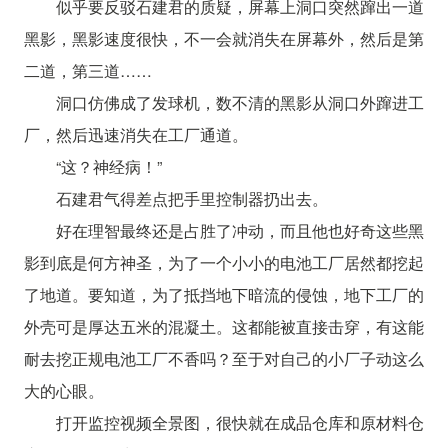
似乎要反驳石建君的质疑，屏幕上洞口突然蹿出一道
黑影，黑影速度很快，不一会就消失在屏幕外，然后是第
二道，第三道……
洞口仿佛成了发球机，数不清的黑影从洞口外蹿进工
厂，然后迅速消失在工厂通道。
“这？神经病！”
石建君气得差点把手里控制器扔出去。
好在理智最终还是占胜了冲动，而且他也好奇这些黑
影到底是何方神圣，为了一个小小的电池工厂居然都挖起
了地道。要知道，为了抵挡地下暗流的侵蚀，地下工厂的
外壳可是厚达五米的混凝土。这都能被直接击穿，有这能
耐去挖正规电池工厂不香吗？至于对自己的小厂子动这么
大的心眼。
打开监控视频全景图，很快就在成品仓库和原材料仓