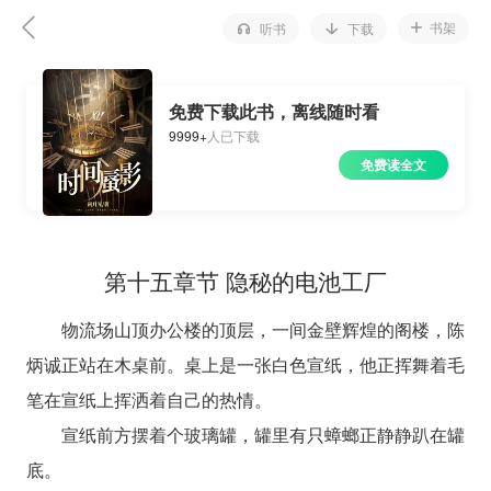
书架
听书
下载
免费下载此书，离线随时看
9999+
人已下载
免费读全文
第十五章节 隐秘的电池工厂
物流场山顶办公楼的顶层，一间金壁辉煌的阁楼，陈
炳诚正站在木桌前。桌上是一张白色宣纸，他正挥舞着毛
笔在宣纸上挥洒着自己的热情。
宣纸前方摆着个玻璃罐，罐里有只蟑螂正静静趴在罐
底。