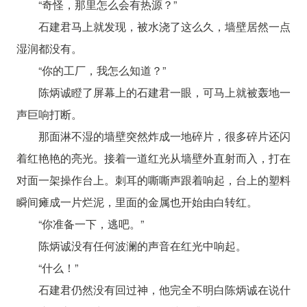
“奇怪，那里怎么会有热源？”
石建君马上就发现，被水浇了这么久，墙壁居然一点
湿润都没有。
“你的工厂，我怎么知道？”
陈炳诚瞪了屏幕上的石建君一眼，可马上就被轰地一
声巨响打断。
那面淋不湿的墙壁突然炸成一地碎片，很多碎片还闪
着红艳艳的亮光。接着一道红光从墙壁外直射而入，打在
对面一架操作台上。刺耳的嘶嘶声跟着响起，台上的塑料
瞬间瘫成一片烂泥，里面的金属也开始由白转红。
“你准备一下，逃吧。”
陈炳诚没有任何波澜的声音在红光中响起。
“什么！”
石建君仍然没有回过神，他完全不明白陈炳诚在说什