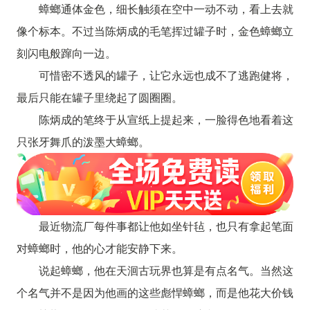
蟑螂通体金色，细长触须在空中一动不动，看上去就
像个标本。不过当陈炳成的毛笔挥过罐子时，金色蟑螂立
刻闪电般蹿向一边。
可惜密不透风的罐子，让它永远也成不了逃跑健将，
最后只能在罐子里绕起了圆圈圈。
陈炳成的笔终于从宣纸上提起来，一脸得色地看着这
只张牙舞爪的泼墨大蟑螂。
最近物流厂每件事都让他如坐针毡，也只有拿起笔面
对蟑螂时，他的心才能安静下来。
说起蟑螂，他在天洄古玩界也算是有点名气。当然这
个名气并不是因为他画的这些彪悍蟑螂，而是他花大价钱