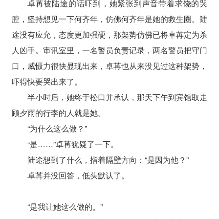
卓苒被陆途的话吓到，她紧张到声音带着求饶的哭
腔，坚持想见一下何齐年，仿佛何齐年是她的救生圈。陆
途没有应允，态度更加强硬，那架势仿佛已将卓苒定为杀
人凶手。审讯室里，一名警员负责记录，两名警员把守门
口，威慑力很快显现出来，卓苒也从来没见过这种架势，
吓得快要哭出来了。
半小时后，她终于松口并承认，那天下午到宾馆取走
顾夕雨的行李的人就是她。
“为什么这么做？”
“是……”卓苒犹疑了一下。
陆途想到了什么，指着隔壁方向：“是因为他？”
卓苒并没回答，低头默认了。
“是我让她这么做的。”