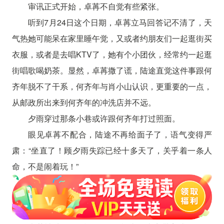
审讯正式开始，卓苒不自觉有些紧张。
听到7月24日这个日期，卓苒立马回答记不清了，天
气热她可能呆在家里睡午觉，又或者约朋友们一起逛街买
衣服，或者是去唱KTV了，她有个小团伙，经常约一起逛
街唱歌喝奶茶。显然，卓苒撒了谎，陆途直觉这件事跟何
齐年脱不了干系，何齐年与肖小山认识，更重要的一点，
从邮政所出来到何齐年的冲洗店并不远。
夕雨穿过那条小巷或许跟何齐年打过照面。
眼见卓苒不配合，陆途不再给面子了，语气变得严
肃：“坐直了！顾夕雨失踪已经十多天了，关乎着一条人
命，不是闹着玩！”