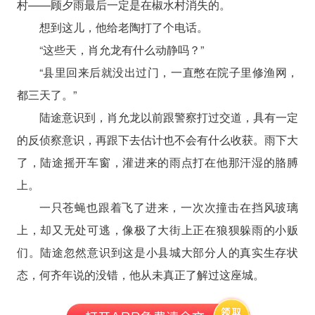
村——顾夕雨最后一定是在椒水村消失的。
想到这儿，他给老陶打了个电话。
“这些天，肖允龙有什么动静吗？”
“县里回来后就没出过门，一直憋在院子里修渔网，
都三天了。”
陆途意识到，肖允龙以前跟警察打过交道，具有一定
的反侦察意识，再跟下去估计也不会有什么收获。雨下大
了，陆途摇开车窗，灌进来的雨点打在他那汗湿的胳膊
上。
一只苍蝇也跟着飞了进来，一次次撞击在挡风玻璃
上，却又无处可逃，像极了大街上正在狼狈躲雨的小贩
们。陆途忽然意识到这是小县城大部分人的真实生存状
态，何齐年说的没错，他从未真正了解过这座城。