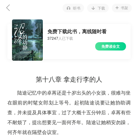
书架
听书
下载
免费下载此书，离线随时看
37247
人已下载
免费读全文
第十八章 拿走行李的人
陆途记忆中的卓苒还是十岁出头的小女孩，很难与坐
在眼前的时髦女郎划上等号。起初陆途说要让她协助调
查，并未提及具体事宜，过了大概十五分钟后，卓苒有些
不耐烦了，提出想要见一面何齐年。陆途让她稍安勿躁，
何齐年就在隔壁会议室。