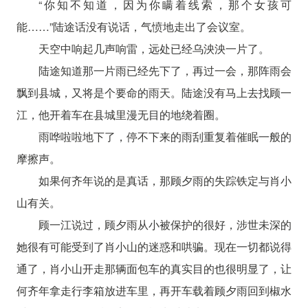
“你知不知道，因为你瞒着线索，那个女孩可
能……”陆途话没有说话，气愤地走出了会议室。
天空中响起几声响雷，远处已经乌泱泱一片了。
陆途知道那一片雨已经先下了，再过一会，那阵雨会
飘到县城，又将是个要命的雨天。陆途没有马上去找顾一
江，他开着车在县城里漫无目的地绕着圈。
雨哗啦啦地下了，停不下来的雨刮重复着催眠一般的
摩擦声。
如果何齐年说的是真话，那顾夕雨的失踪铁定与肖小
山有关。
顾一江说过，顾夕雨从小被保护的很好，涉世未深的
她很有可能受到了肖小山的迷惑和哄骗。现在一切都说得
通了，肖小山开走那辆面包车的真实目的也很明显了，让
何齐年拿走行李箱放进车里，再开车载着顾夕雨回到椒水