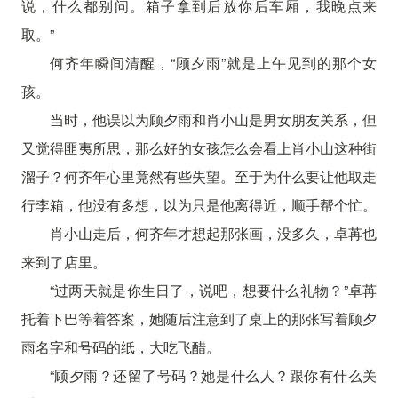
说，什么都别问。箱子拿到后放你后车厢，我晚点来
取。”
何齐年瞬间清醒，“顾夕雨”就是上午见到的那个女
孩。
当时，他误以为顾夕雨和肖小山是男女朋友关系，但
又觉得匪夷所思，那么好的女孩怎么会看上肖小山这种街
溜子？何齐年心里竟然有些失望。至于为什么要让他取走
行李箱，他没有多想，以为只是他离得近，顺手帮个忙。
肖小山走后，何齐年才想起那张画，没多久，卓苒也
来到了店里。
“过两天就是你生日了，说吧，想要什么礼物？”卓苒
托着下巴等着答案，她随后注意到了桌上的那张写着顾夕
雨名字和号码的纸，大吃飞醋。
“顾夕雨？还留了号码？她是什么人？跟你有什么关