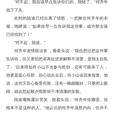
“对不起，我应该早点告诉你们的，我错了。”何齐年
低下了头。
此时的陆途已经出离了愤怒，一把揪住何齐年的衣
领，咆哮道：“如果你早一点告诉我这些事，或许那女孩
已经找到了！”
“对不起，陆途。”
何齐年表情很沮丧 ，垂着头说：“我也想过把这件事
告诉你，但又害怕把卓苒扯进来解释不清楚，是我太自私
了。”后来得知肖小山不光参与抢劫，还有可能杀了人，
他更是提心吊胆，担心说出去后，肖小山会回来报复。他
说，这些天良心备受煎熬，没有一晚能睡好，只要闭上眼
睛，就会想起顾夕雨那张干净清澈的笑脸。
陆途嘴角露出苦笑，摇着头说：“何齐年你撒谎，你
根本不是这样的人。”他认识的何齐年虽然内向，但并不