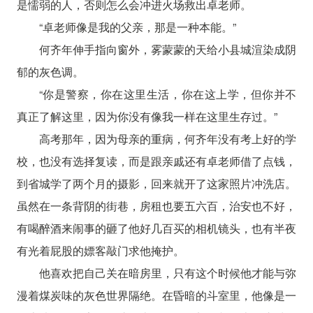
是懦弱的人，否则怎么会冲进火场救出卓老师。
“卓老师像是我的父亲，那是一种本能。”
何齐年伸手指向窗外，雾蒙蒙的天给小县城渲染成阴
郁的灰色调。
“你是警察，你在这里生活，你在这上学，但你并不
真正了解这里，因为你没有像我一样在这里生存过。”
高考那年，因为母亲的重病，何齐年没有考上好的学
校，也没有选择复读，而是跟亲戚还有卓老师借了点钱，
到省城学了两个月的摄影，回来就开了这家照片冲洗店。
虽然在一条背阴的街巷，房租也要五六百，治安也不好，
有喝醉酒来闹事的砸了他好几百买的相机镜头，也有半夜
有光着屁股的嫖客敲门求他掩护。
他喜欢把自己关在暗房里，只有这个时候他才能与弥
漫着煤炭味的灰色世界隔绝。在昏暗的斗室里，他像是一