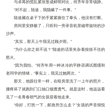
与卓苒的慌乱紧张形成鲜明对比，何齐年非常镇静。
“对不起，陆途，我隐瞒了一件事。”
陆途藏在桌子下的手紧紧握住了拳头，他没有打断。
房间里安静极了，只听到一旁录音机里磁带旋转的沙
沙声。
“其实，那天上午我见过顾夕雨。”
“为什么你之前不说？”陆途的话里夹杂着按捺不住的
怒火。
“因为我怕。”何齐年用一种冰冷的平静语调试图缓和
老同学的情绪，“事实上，我见过她两次。”
那天，他跟往常一样，在暗房里洗了一上午的照片，
腰疼坏了就跑到门口抽口烟透透气。就是这时，他远远看
见了一名青春朝气的女孩迎着他走来。
“你好，打扰一下，邮政所怎么走？”女孩的声音很悦