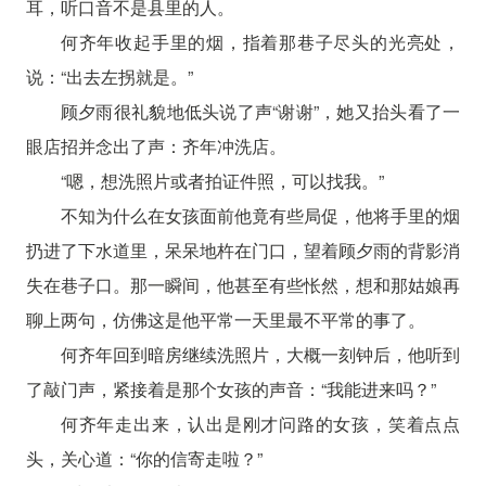
耳，听口音不是县里的人。
何齐年收起手里的烟，指着那巷子尽头的光亮处，
说：“出去左拐就是。”
顾夕雨很礼貌地低头说了声“谢谢”，她又抬头看了一
眼店招并念出了声：齐年冲洗店。
“嗯，想洗照片或者拍证件照，可以找我。”
不知为什么在女孩面前他竟有些局促，他将手里的烟
扔进了下水道里，呆呆地杵在门口，望着顾夕雨的背影消
失在巷子口。那一瞬间，他甚至有些怅然，想和那姑娘再
聊上两句，仿佛这是他平常一天里最不平常的事了。
何齐年回到暗房继续洗照片，大概一刻钟后，他听到
了敲门声，紧接着是那个女孩的声音：“我能进来吗？”
何齐年走出来，认出是刚才问路的女孩，笑着点点
头，关心道：“你的信寄走啦？”