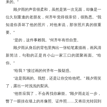
来的。”
顾夕雨的声音很柔和，虽然是第一次见面，却像是一
位久别重逢的老朋友，何齐年觉得很亲切，很熟悉。“我
知道你弄坏了他的照片，对他来说，那张照片真的很重
要。”
“是的，这件事赖我。”何齐年有些自责。
顾夕雨从身后的背包里掏出一张铅笔素描画，画风清
新简洁，勾勒的正是肖小山一家三口的团聚画面。“给
你。”
“给我？”接过画的何齐年一脸疑惑。
“这是我画的。我想，还是让你交给他吧。” 顾夕雨笑
了，露出一对浅浅的梨涡。
“他答应我了，不会再找你麻烦。”顾夕雨走近一步，
瞥了一眼挂在墙上的肖像照、证件照……又将目光转回到