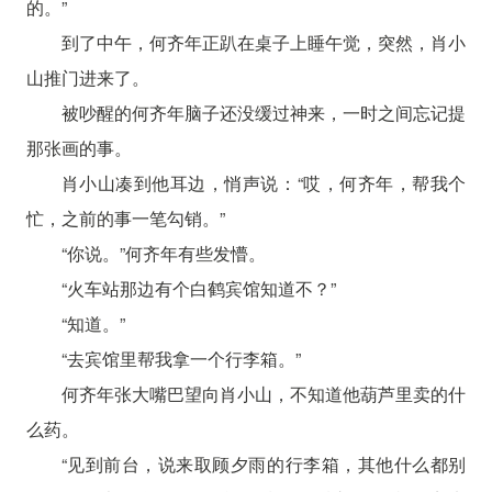
的。”
到了中午，何齐年正趴在桌子上睡午觉，突然，肖小
山推门进来了。
被吵醒的何齐年脑子还没缓过神来，一时之间忘记提
那张画的事。
肖小山凑到他耳边，悄声说：“哎，何齐年，帮我个
忙，之前的事一笔勾销。”
“你说。”何齐年有些发懵。
“火车站那边有个白鹤宾馆知道不？”
“知道。”
“去宾馆里帮我拿一个行李箱。”
何齐年张大嘴巴望向肖小山，不知道他葫芦里卖的什
么药。
“见到前台，说来取顾夕雨的行李箱，其他什么都别