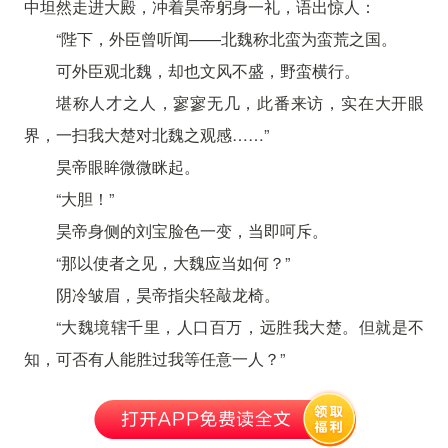
中坦然走进大殿，冲着昊帝躬身一礼，语出惊人：
“陛下，外臣曾听闻——北魏称北蛮为蛮荒之国。
可外臣观北魏，却也文风不盛，野蛮横行。
堪称人才之人，寥寥无几，此番来访，实在大开眼
界，一扫我大楚对北魏之观感……”
昊帝眼眸微微眯起。
“大胆！”
昊帝身侧的刘宝脸色一变，当即呵斥。
“那以使者之见，大魏应当如何？”
阴冷皱眉，昊帝指尖轻敲龙椅。
“大魏境辖千里，人口百万，远胜我大楚。但就是不
知，可否有人能胜过我等任意一人？”