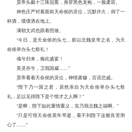
昊帝头戴十三珠冠冕，身穿黑色龙袍，一脸肃容。
神色庄严对着面前天命侯的灵位，沉默许久，倒了一
杯酒，缓缓洒在地上。
满朝文武也跟着照做。
“今日，是天命侯的头七，朕以北魏皇帝之名，为天
命侯举办头七祭礼！
魂兮归来，飨此盛宴！
英灵存兮，卫我国威……”
昊帝看着天命侯的灵位，神情肃穆，言语悲戚。
“陛下乃一国之君，居然亲自为天命侯举办头七祭
礼，足以见得陛下是个惜才之人啊！”
“是啊，陛下如此重情重义，实乃我北魏之福啊。”
“只是可惜天命侯英年早逝，看不到陛下这般良苦用
心了……”