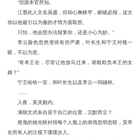
“但据本官所知。
江墨此人文名虽盛，但却心胸狭窄，睚眦必报，这次
你以他最引以为傲的才情方面取胜。
只怕，他会想办法报复你，还是小心为妙。”
李云脸色忽然变得有些严肃，叶长生和宁王对视一
眼，不以为意。
“有本王在，尽管让他放马过来，谁敢欺负本王的女
婿？”
宁王哈哈一笑，和叶长生以及李云一同碰杯。
……
入夜，英灵殿内。
满朝文武各自居于自己的位置，沉默而立？
摇曳的烛光映衬得每个人脸上的表情忽明忽暗，昊帝
在所有人的注视下缓缓步入。