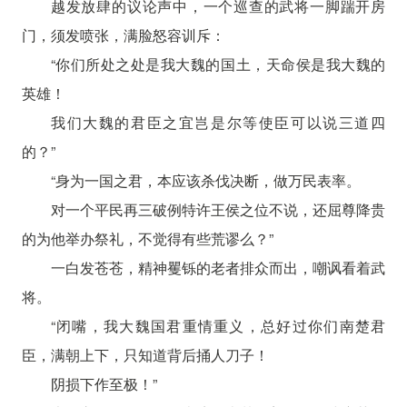
越发放肆的议论声中，一个巡查的武将一脚踹开房
门，须发喷张，满脸怒容训斥：
“你们所处之处是我大魏的国土，天命侯是我大魏的
英雄！
我们大魏的君臣之宜岂是尔等使臣可以说三道四
的？”
“身为一国之君，本应该杀伐决断，做万民表率。
对一个平民再三破例特许王侯之位不说，还屈尊降贵
的为他举办祭礼，不觉得有些荒谬么？”
一白发苍苍，精神矍铄的老者排众而出，嘲讽看着武
将。
“闭嘴，我大魏国君重情重义，总好过你们南楚君
臣，满朝上下，只知道背后捅人刀子！
阴损下作至极！”