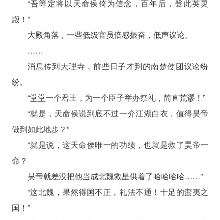
“吾等定将以天命侯倚为信念，百年后，登此英灵
殿！”
大殿角落，一些低级官员倍感振奋，低声议论。
……
消息传到大理寺，前些日子才到的南楚使团议论纷
纷。
“堂堂一个君王，为一个臣子举办祭礼，简直荒谬！”
“就是，天命侯说到底不过一介江湖白衣，值得昊帝
做到如此地步？”
“就是说，这天命侯唯一的功绩，也就是救了昊帝一
命？
昊帝就差没把他当成北魏救星供着了哈哈哈哈……”
“这北魏，果然得国不正，礼法不通！十足的蛮夷之
国！”