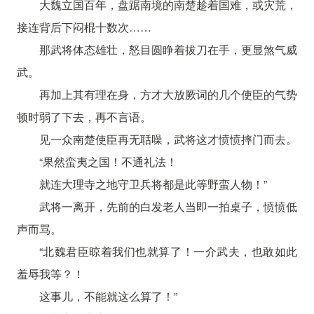
大魏立国百年，盘踞南境的南楚趁着国难，或灾荒，
接连背后下闷棍十数次……
那武将体态雄壮，怒目圆睁着拔刀在手，更显煞气威
武。
再加上其有理在身，方才大放厥词的几个使臣的气势
顿时弱了下去，再不言语。
见一众南楚使臣再无聒噪，武将这才愤愤摔门而去。
“果然蛮夷之国！不通礼法！
就连大理寺之地守卫兵将都是此等野蛮人物！”
武将一离开，先前的白发老人当即一拍桌子，愤愤低
声而骂。
“北魏君臣晾着我们也就算了！一介武夫，也敢如此
羞辱我等？！
这事儿，不能就这么算了！”