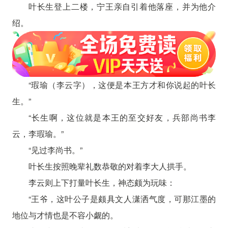
叶长生登上二楼，宁王亲自引着他落座，并为他介
绍。
“瑕瑜（李云字），这便是本王方才和你说起的叶长
生。”
“长生啊，这位就是本王的至交好友，兵部尚书李
云，李瑕瑜。”
“见过李尚书。”
叶长生按照晚辈礼数恭敬的对着李大人拱手。
李云则上下打量叶长生，神态颇为玩味：
“王爷，这叶公子是颇具文人潇洒气度，可那江墨的
地位与才情也是不容小觑的。