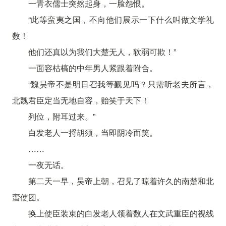
一青衣儒士突然起身，一脸怨恨。
“此等蛮夷之国，不向他们展示一下什么叫做文学礼
数！
他们还真以为我们大楚无人，软弱可欺！”
一面容枯槁的中年男人紧跟着附合。
“魏昊帝不是明日召我等觐见吗？只需听老夫所言，
北魏君臣定当无地自容，贻笑于天下！
列位，附耳过来。”
白发老人一捋胡须，当即阴冷而笑。
……
一夜无话。
第二天一早，昊帝上朝，召见了晾着许久的南楚和北
蛮使团。
换上使臣装束的白发老人领着数人在文武重臣的视线