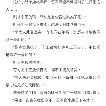
这位小兄弟如此年轻，怎看着也不像是能胜过江墨之
人……
刚才宁王的话，只怕是有些言过其实了吧？”
叶长生一时摸不准李云想法，只能含糊而言：
“李大人此言差矣，有志不在年高，资历与才情也不
能一概而论。”
“是本官愚昧了，宁王都快把你夸上天去了。不如现
场赋诗一首如何？”
叶长生顿时愣住。
可对上宁王殷切目光，却不由摇头苦笑：
“故人西辞黄鹤楼，烟花三月下扬州。孤帆远影碧空
尽，唯见长江天际流。”
李云愣了半晌，亲自为叶长生倒了一杯酒，喟叹道：
“果然，自古英雄出少年，是本官小觑天下英才了。”